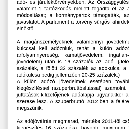
adó- és járuléktörvényekben. Az Országgyűlé
valamint 1 tartózkodás mellett fogadta el az 
módosítását; a kormánypártok támogatták, az 
javaslatot. A parlament a törvény sürgős kihirde
elnöktől.
A magánszemélyeknek valamennyi jövedelm
kulccsal kell adózniuk, tehát a külön adózó
árfolyamnyereség, kamatjövedelem, ingatlan
jövedelem) után is 16 százalék az adó. (Jelen
százalék, a fölött 32 százalék az adókulcs, a
adókulcsa pedig jellemzően 20-25 százalék.)
A külön adózó jövedelmek esetében továb
kiegészítéssel (szuperbruttósítással) számoln
juttatások kifizetőjének adóalapja ugyanakkor a
szerese lesz. A szuperbruttó 2012-ben a felér
megszűnik.
Az adójóváírás megmarad, mértéke 2011-től csö
kiegészítés 16 százaléka, havonta maximum 1