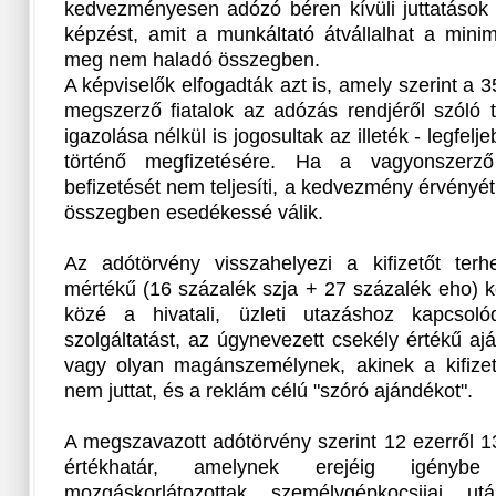
kedvezményesen adózó béren kívüli juttatások 
képzést, amit a munkáltató átvállalhat a minim
meg nem haladó összegben.
A képviselők elfogadták azt is, amely szerint a 35
megszerző fiatalok az adózás rendjéről szóló tö
igazolása nélkül is jogosultak az illeték - legfel
történő megfizetésére. Ha a vagyonszerz
befizetését nem teljesíti, a kedvezmény érvényét
összegben esedékessé válik.
Az adótörvény visszahelyezi a kifizetőt te
mértékű (16 százalék szja + 27 százalék eho) kö
közé a hivatali, üzleti utazáshoz kapcsol
szolgáltatást, az úgynevezett csekély értékű a
vagy olyan magánszemélynek, akinek a kifize
nem juttat, és a reklám célú "szóró ajándékot".
A megszavazott adótörvény szerint 12 ezerről 1
értékhatár, amelynek erejéig igény
mozgáskorlátozottak személygépkocsijai u