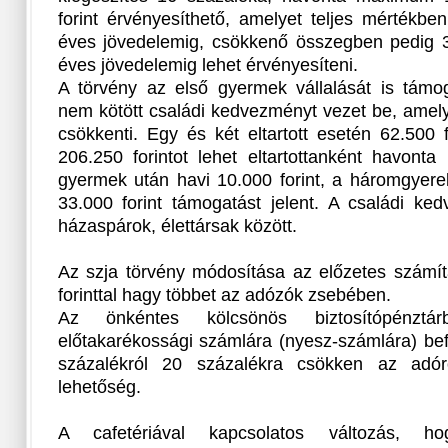
forint érvényesíthető, amelyet teljes mértékben
éves jövedelemig, csökkenő összegben pedig 3 
éves jövedelemig lehet érvényesíteni.
A törvény az első gyermek vállalását is támog
nem kötött családi kedvezményt vezet be, amel
csökkenti. Egy és két eltartott esetén 62.500 fo
206.250 forintot lehet eltartottanként havonta
gyermek után havi 10.000 forint, a háromgyer
33.000 forint támogatást jelent. A családi k
házaspárok, élettársak között.
Az szja törvény módosítása az előzetes számítá
forinttal hagy többet az adózók zsebében.
Az önkéntes kölcsönös biztosítópénztár
előtakarékossági számlára (nyesz-számlára) bef
százalékról 20 százalékra csökken az adóró
lehetőség.
A cafetériával kapcsolatos változás, ho