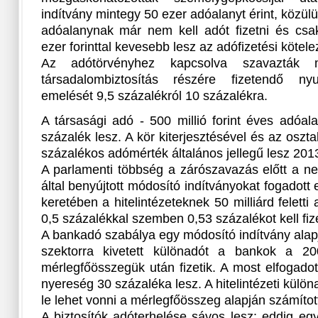
indítvány mintegy 50 ezer adóalanyt érint, közül
adóalanynak már nem kell adót fizetni és cs
ezer forinttal kevesebb lesz az adófizetési kötele
Az adótörvényhez kapcsolva szavazták
társadalombiztosítás részére fizetendő nyu
emelését 9,5 százalékról 10 százalékra.
A társasági adó - 500 millió forint éves adóala
százalék lesz. A kör kiterjesztésével és az osz
százalékos adómérték általános jellegű lesz 2013
A parlamenti többség a zárószavazás előtt a n
által benyújtott módosító indítványokat fogadot
keretében a hitelintézeteknek 50 milliárd felett
0,5 százalékkal szemben 0,53 százalékot kell fiz
A bankadó szabálya egy módosító indítvány alap
szektorra kivetett különadót a bankok a 20
mérlegfőösszegük után fizetik. A most elfogadott
nyereség 30 százaléka lesz. A hitelintézeti kül
le lehet vonni a mérlegfőösszeg alapján számíto
A biztosítók adóterhelése sávos lesz: eddig e