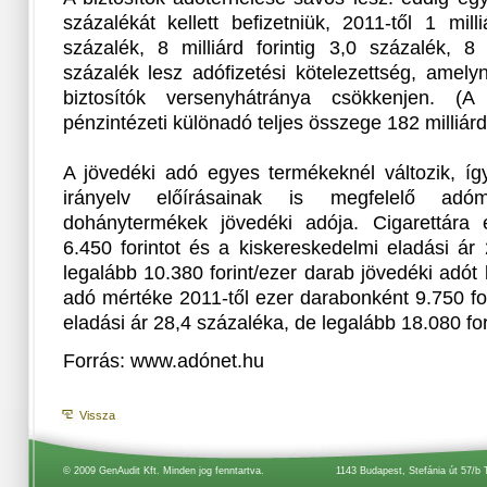
százalékát kellett befizetniük, 2011-től 1 mill
százalék, 8 milliárd forintig 3,0 százalék, 8 m
százalék lesz adófizetési kötelezettség, amely
biztosítók versenyhátránya csökkenjen. (A
pénzintézeti különadó teljes összege 182 milliárd 
A jövedéki adó egyes termékeknél változik, így
irányelv előírásainak is megfelelő adó
dohánytermékek jövedéki adója. Cigarettára 
6.450 forintot és a kiskereskedelmi eladási ár
legalább 10.380 forint/ezer darab jövedéki adót ke
adó mértéke 2011-től ezer darabonként 9.750 fo
eladási ár 28,4 százaléka, de legalább 18.080 for
Forrás: www.adónet.hu
Vissza
© 2009 GenAudit Kft. Minden jog fenntartva.
1143 Budapest, Stefánia út 57/b 