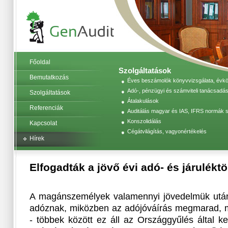
Főoldal
Szolgáltatások
Bemutatkozás
Éves beszámolók könyvvizsgálata, évköz
Adó-, pénzügyi és számviteli tanácsadás
Szolgáltatások
Átalakulások
Referenciák
Auditálás magyar és IAS, IFRS normák s
Konszolidálás
Kapcsolat
Cégátvilágítás, vagyonértékelés
Hírek
Elfogadták a jövő évi adó- és járulékt
A magánszemélyek valamennyi jövedelmük után
adóznak, miközben az adójóváírás megmarad, m
- többek között ez áll az Országgyűlés által k