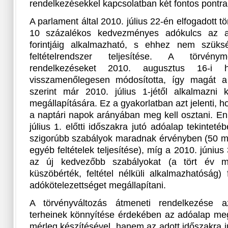
rendelkezésekkel kapcsolatban két fontos pontra h
A parlament által 2010. július 22-én elfogadott 
10 százalékos kedvezményes adókulcs az ad
forintjáig alkalmazható, s ehhez nem szüks
feltételrendszer teljesítése. A törvén
rendelkezéseket 2010. augusztus 16-i h
visszamenőlegesen módosította, így magát a 
szerint már 2010. július 1-jétől alkalmazni k
megállapítására. Ez a gyakorlatban azt jelenti, 
a naptári napok arányában meg kell osztani. E
július 1. előtti időszakra jutó adóalap tekintet
szigorúbb szabályok maradnak érvényben (50 mil
egyéb feltételek teljesítése), míg a 2010. júniu
az új kedvezőbb szabályokat (a tört év mia
küszöbérték, feltétel nélküli alkalmazhatóság)
adókötelezettséget megállapítani.
A törvényváltozás átmeneti rendelkezése a
terheinek könnyítése érdekében az adóalap m
mérleg készítésével, hanem az adott időszakra ju