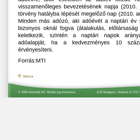
visszamenőleges bevezetésének napja (2010. j
törvény hatályba lépését megelőző nap (2010. a
Minden más adózó, aki adóévét a naptári év sz
bizonyos oknál fogva (átalakulás, előtársaság
keletkezik, szintén a naptári napok arány
adóalapját, ha a kedvezményes 10 százal
érvényesíteni.
Forrás:MTI
Vissza
© 2009 GenAudit Kft. Minden jog fenntartva.
1143 Budapest, Stefánia út 57/b 