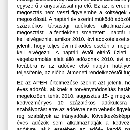
egyszerű arányosítással írja elő. Ez azt is ere
megosztás nem veszi figyelembe a költségek 
megoszlását. A naptári év szerint működő adóz
százalékos társasági adókulcs alkalmazá
megosztást - a fentiekben ismertetett - naptár
kell elvégeznie, amikor 2010. évi adókötelezetts
jelenti, hogy teljes évi működés esetén a meg
kell elvégezni. A naptári évtől eltérő üzleti 
végelszámolás alatt álló adózónak 2010. évi ad
továbbra is az adóéve első napján hatályos 
teljesítenie, az előbbi átmeneti rendelkezéstől fü
Ez az APEH értelmezése szerint azt jelenti, ho
éves adózók, akiknek a törvénymódosítás hatál
megelőzően, tehát 2010. augusztus 15-ig megkez
kedvezményes 10 százalékos adókulcsra
szabályozást erre az adóévre nem vehetik figyel
régi szabályok az irányadóak. Következésképpe
éves adózók sem alkalmazhatják a kedvez
adóévre, akik esetében az adóév kezdő na