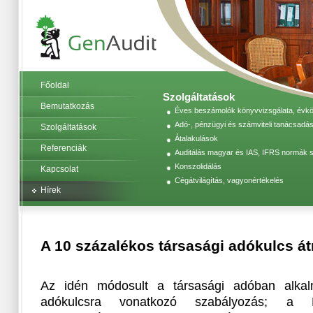
Főoldal
Szolgáltatások
Bemutatkozás
Éves beszámolók könyvvizsgálata, évköz
Adó-, pénzügyi és számviteli tanácsadás
Szolgáltatások
Átalakulások
Referenciák
Auditálás magyar és IAS, IFRS normák s
Konszolidálás
Kapcsolat
Cégátvilágítás, vagyonértékelés
Hírek
A 10 százalékos társasági adókulcs át
Az idén módosult a társasági adóban alkal
adókulcsra vonatkozó szabályozás; a D