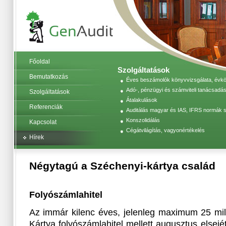
Főoldal
Szolgáltatások
Bemutatkozás
Éves beszámolók könyvvizsgálata, évköz
Adó-, pénzügyi és számviteli tanácsadás
Szolgáltatások
Átalakulások
Referenciák
Auditálás magyar és IAS, IFRS normák s
Konszolidálás
Kapcsolat
Cégátvilágítás, vagyonértékelés
Hírek
Négytagú a Széchenyi-kártya család
Folyószámlahitel
Az immár kilenc éves, jelenleg maximum 25 mil
Kártya folyószámlahitel mellett augusztus elsejé