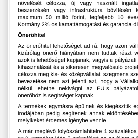
növelését célozza, új vagy használt ingatl
beszerzésén vagy infrastruktúra bővítésén k
maximum 50 millió forint, legfeljebb 10 éve
Kormány 2%-os kamattámogatást és garancia-dí
Önerőhitel
Az önerőhitel lehetőséget ad rá, hogy azon vál
kizárólag önerő hiányában nem tudtak részt v
azok is lehetőséget kapjanak, vagyis a pályázat
kihasználását és a sikeresen megvalósuló proj
célozza meg kis- és középvállalati szegmens szer
bevezetése nem azt jelenti azt, hogy a Vállalk
nélkül lehetne nekivágni az EU-s pályázat
önerőhöz is segítséget kapnak.
A termékek egymásra épülnek és kiegészítik 
irodájában pedig segítenek annak eldöntéséb
melyikeket érdemes igénybe vennie.
A már meglévő folyószámlahitelre 1 százalékos