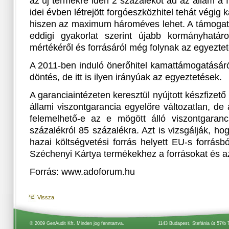
az új termékre idén 2 százalékot ad az állam a 
idei évben létrejött forgóeszközhitel tehát végi
hiszen az maximum hároméves lehet. A támoga
eddigi gyakorlat szerint újabb kormányhatároz
mértékéről és forrásáról még folynak az egyezte
A 2011-ben induló önerőhitel kamattámogatásáró
döntés, de itt is ilyen irányúak az egyeztetések.
A garanciaintézeten keresztül nyújtott készfizet
állami viszontgarancia egyelőre változatlan, d
felemelhető-e az e mögött álló viszontgaranc
százalékról 85 százalékra. Azt is vizsgálják, h
hazai költségvetési forrás helyett EU-s forrásb
Széchenyi Kártya termékekhez a forrásokat és az
Forrás: www.adoforum.hu
Vissza
© 2009 GenAudit Kft. Minden jog fenntartva.
1143 Budapest, Stefánia út 57/b 