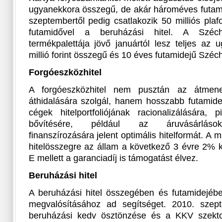
ugyanekkora összegű, de akár hároméves futamid
szeptembertől pedig csatlakozik 50 milliós plafo
futamidővel a beruházási hitel. A Széc
termékpalettája jövő januártól lesz teljes az 
millió forint összegű és 10 éves futamidejű Széch
Forgóeszközhitel
A forgóeszközhitel nem pusztán az átmeneti
áthidalására szolgál, hanem hosszabb futamide
cégek hitelportfoliójának racionalizálására, 
bővítésére, például az áruvásárlások,
finanszírozására jelent optimális hitelformát. A 
hitelösszegre az állam a következő 3 évre 2% k
E mellett a garanciadíj is támogatást élvez.
Beruházási hitel
A beruházási hitel összegében és futamidejébe
megvalósításához ad segítséget. 2010. szept
beruházási kedv ösztönzése és a KKV szekt