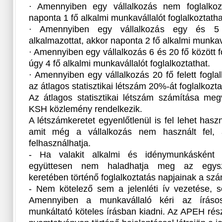
· Amennyiben egy vállalkozás nem foglalkozt
naponta 1 fő alkalmi munkavállalót foglalkoztatha
· Amennyiben egy vállalkozás egy és 5 f
alkalmazottat, akkor naponta 2 fő alkalmi munkavá
· Amennyiben egy vállalkozás 6 és 20 fő között f
úgy 4 fő alkalmi munkavállalót foglalkoztathat.
· Amennyiben egy vállalkozás 20 fő felett foglal
az átlagos statisztikai létszám 20%-át foglalkozta
Az átlagos statisztikai létszám számítása megv
KSH közlemény rendelkezik.
A létszámkeretet egyenlőtlenül is fel lehet haszn
amit még a vállalkozás nem használt fel, 
felhasználhatja.
- Ha valakit alkalmi és idénymunkásként 
együttesen nem haladhatja meg az egyszerű
keretében történő foglalkoztatás napjainak a szá
- Nem kötelező sem a jelenléti ív vezetése, 
Amennyiben a munkavállaló kéri az íráso
munkáltató köteles írásban kiadni. Az APEH rés