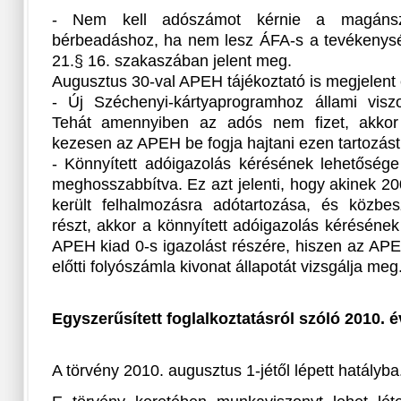
- Nem kell adószámot kérnie a magánsz
bérbeadáshoz, ha nem lesz ÁFA-s a tevékenység
21.§ 16. szakaszában jelent meg.
Augusztus 30-val APEH tájékoztató is megjelent
- Új Széchenyi-kártyaprogramhoz állami viszo
Tehát amennyiben az adós nem fizet, akkor
kezesen az APEH be fogja hajtani ezen tartozást
- Könnyített adóigazolás kérésének lehetőség
meghosszabbítva. Ez azt jelenti, hogy akinek 2
került felhalmozásra adótartozása, és közbes
részt, akkor a könnyített adóigazolás kéréséne
APEH kiad 0-s igazolást részére, hiszen az AP
előtti folyószámla kivonat állapotát vizsgálja meg
Egyszerűsített foglalkoztatásról szóló 2010. é
A törvény 2010. augusztus 1-jétől lépett hatályba