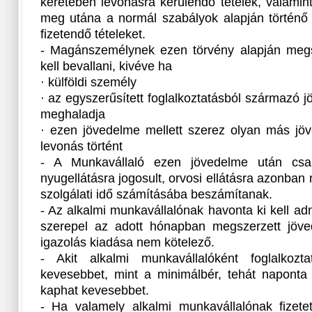
keretében levonásra kerülendő tételek, valamint
meg utána a normál szabályok alapján történő 
fizetendő tételeket.
- Magánszemélynek ezen törvény alapján megs
kell bevallani, kivéve ha
· külföldi személy
· az egyszerűsített foglalkoztatásból származó 
meghaladja
· ezen jövedelme mellett szerez olyan más jö
levonás történt
- A Munkavállaló ezen jövedelme után csak
nyugellátásra jogosult, orvosi ellátásra azonba
szolgálati idő számításába beszámítanak.
- Az alkalmi munkavállalónak havonta ki kell ad
szerepel az adott hónapban megszerzett jöv
igazolás kiadása nem kötelező.
- Akit alkalmi munkavállalóként foglalkoz
kevesebbet, mint a minimálbér, tehát naponta
kaphat kevesebbet.
- Ha valamely alkalmi munkavállalónak fizetet