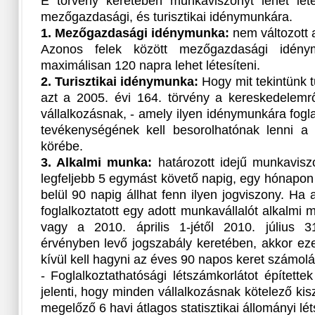
E törvény keretében munkaviszonyt lehet léte
mezőgazdasági, és turisztikai idénymunkára.
1. Mezőgazdasági idénymunka:
nem változott 
Azonos felek között mezőgazdasági idény
maximálisan 120 napra lehet létesíteni.
2. Turisztikai idénymunka:
Hogy mit tekintünk 
azt a 2005. évi 164. törvény a kereskedelemrő
vállalkozásnak, - amely ilyen idénymunkára fogla
tevékenységének kell besorolhatónak lenni a tu
körébe.
3. Alkalmi munka:
határozott idejű munkavisz
legfeljebb 5 egymást követő napig, egy hónapon
belül 90 napig állhat fenn ilyen jogviszony. Ha
foglalkoztatott egy adott munkavállalót alkalmi 
vagy a 2010. április 1-jétől 2010. július 3
érvényben levő jogszabály keretében, akkor ez
kívül kell hagyni az éves 90 napos keret számolá
- Foglalkoztathatósági létszámkorlátot épített
jelenti, hogy minden vállalkozásnak kötelező ki
megelőző 6 havi átlagos statisztikai állományi lé