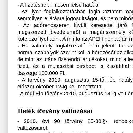
- A fizetésnek nincsen felső határa.
- Az ilyen foglalkoztatásban foglalkoztatott 
semmilyen ellátásra jogosultságot, és nem minősü
- Az adórendszeren kívüli keresettel járó f
megszerzett jövedelemről a magánszemély ké
kötelező ilyet adni. A minta az APEH honlapján m
- Ha valamely foglalkoztató nem jelenti be az
normál szabályok szerint kell a bérezését az alk
de mint az utána fizetendő járulékokat, mind a l
fizeti, és a mulasztási bírságot is kiszabh
összege 100.000 Ft.
- A törvény 2010. augusztus 15-től lép hatályb
először október 12-ig kell megfizetni.
- A régi Efo törvény 2010. augusztus 14-ig volt é
Illeték törvény változásai
- 2010. évi 90 törvény 25-30.§-i rendelke
változásairól.