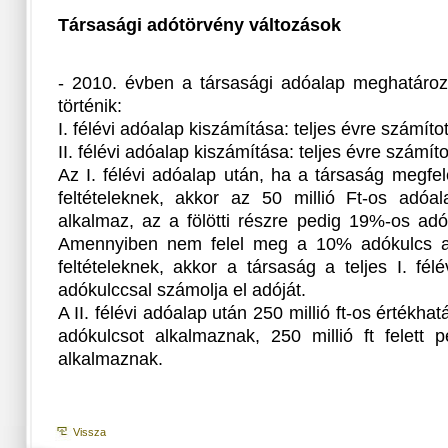
Társasági adótörvény változások
- 2010. évben a társasági adóalap meghatáro
történik:
I. félévi adóalap kiszámítása: teljes évre számít
II. félévi adóalap kiszámítása: teljes évre számí
Az I. félévi adóalap után, ha a társaság megfel
feltételeknek, akkor az 50 millió Ft-os adóa
alkalmaz, az a fölötti részre pedig 19%-os adó
Amennyiben nem felel meg a 10% adókulcs a
feltételeknek, akkor a társaság a teljes I. fé
adókulccsal számolja el adóját.
A II. félévi adóalap után 250 millió ft-os értékh
adókulcsot alkalmaznak, 250 millió ft felett 
alkalmaznak.
Vissza