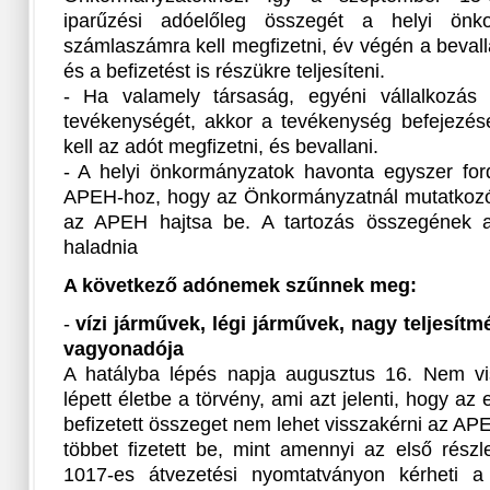
iparűzési adóelőleg összegét a helyi önko
számlaszámra kell megfizetni, év végén a beval
és a befizetést is részükre teljesíteni.
- Ha valamely társaság, egyéni vállalkozás
tevékenységét, akkor a tevékenység befejezésé
kell az adót megfizetni, és bevallani.
- A helyi önkormányzatok havonta egyszer ford
APEH-hoz, hogy az Önkormányzatnál mutatkozó h
az APEH hajtsa be. A tartozás összegének a
haladnia
A következő adónemek szűnnek meg:
-
vízi járművek, légi járművek, nagy teljesí
vagyonadója
A hatályba lépés napja augusztus 16. Nem vi
lépett életbe a törvény, ami azt jelenti, hogy az 
befizetett összeget nem lehet visszakérni az APE
többet fizetett be, mint amennyi az első részl
1017-es átvezetési nyomtatványon kérheti a 