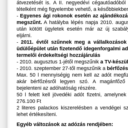
átvezetését is. A II. negyedévi cégautóadóbó
tételként még figyelembe vehető, a későbbiekb
-
Egyenes ági rokonok esetén az ajándékozási
megszűnt.
A hatályba lépés napja 2010. augus
után kötött ügyletek esetén már az új szabál
eljárni.
-
2011. évtől szűnnek meg a vállalkozások
üdülőépület után fizetendő idegenforgalmi ad
termelői érdekeltségi hozzájárulás
- 2010. augusztus 1-jétől megszűnik
a TV-készül
- 2010. szeptember 27-től megszűnik a
bérfőzés
Max. 50 l mennyiségig nem kell az adót megfiz
akár bérfőzésről legyen szó. A magánfőző 
bejelenteni az adóhatóság részére.
50 l felett kell jövedéki adót fizetni, amelyne
276.100 Ft
2 literes palackos kiszerelésben a vendégei s
lehet értékesíteni.
Egyéb változások az adózás rendjében: