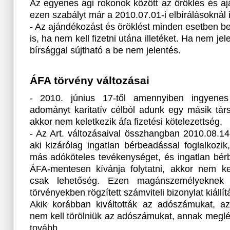
Az egyenes ági rokonok között az öröklés és aj
ezen szabályt már a 2010.07.01-i elbírálásoknál i
- Az ajándékozást és öröklést minden esetben be 
is, ha nem kell fizetni utána illetéket. Ha nem je
bírsággal sújtható a be nem jelentés.
ÁFA törvény változásai
- 2010. június 17-től amennyiben ingyenes 
adományt karitatív célból adunk egy másik tár
akkor nem keletkezik áfa fizetési kötelezettség.
- Az Art. változásaival összhangban 2010.08.1
aki kizárólag ingatlan bérbeadással foglalkozik
más adóköteles tevékenységet, és ingatlan bér
ÁFA-mentesen kívánja folytatni, akkor nem kel
csak lehetőség. Ezen magánszemélyeknek 
törvényekben rögzített számviteli bizonylat kiállít
Akik korábban kiváltották az adószámukat, 
nem kell törölniük az adószámukat, annak meglé
tovább.