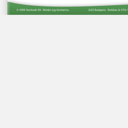
© 2009 GenAudit Kft. Minden jog fenntartva.
1143 Budapest, Stefánia út 57/b 