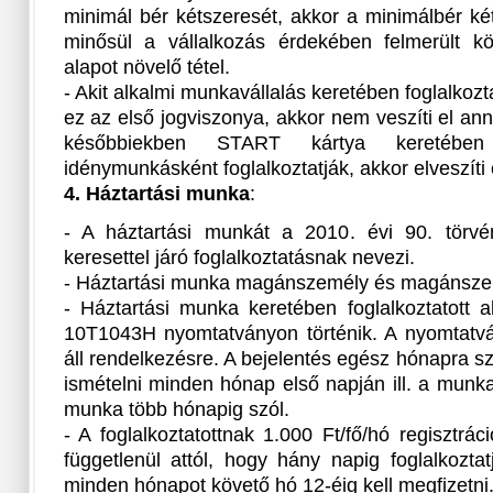
minimál bér kétszeresét, akkor a minimálbér ké
minősül a vállalkozás érdekében felmerült kö
alapot növelő tétel.
- Akit alkalmi munkavállalás keretében foglalkoz
ez az első jogviszonya, akkor nem veszíti el an
későbbiekben START kártya keretében 
idénymunkásként foglalkoztatják, akkor elveszíti 
4. Háztartási munka
:
- A háztartási munkát a 2010. évi 90. törvé
keresettel járó foglalkoztatásnak nevezi.
- Háztartási munka magánszemély és magánszemé
- Háztartási munka keretében foglalkoztatott a
10T1043H nyomtatványon történik. A nyomtatv
áll rendelkezésre. A bejelentés egész hónapra sz
ismételni minden hónap első napján ill. a munk
munka több hónapig szól.
- A foglalkoztatottnak 1.000 Ft/fő/hó regisztráci
függetlenül attól, hogy hány napig foglalkoztatj
minden hónapot követő hó 12-éig kell megfizetni