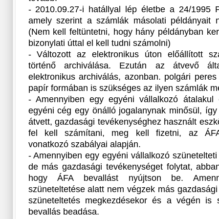
- 2010.09.27-i hatállyal lép életbe a 24/1995
amely szerint a számlák másolati példányait 
(Nem kell feltüntetni, hogy hány példányban kerü
bizonylati úttal el kell tudni számolni)
- Változott az elektronikus úton előállított s
történő archiválása. Ezután az átvevő ált
elektronikus archiválás, azonban. polgári peres 
papír formában is szükséges az ilyen számlák m
- Amennyiben egy egyéni vállalkozó átalakul
egyéni cég egy önálló jogalanynak minősül, így
átvett, gazdasági tevékenységhez használt eszk
fel kell számítani, meg kell fizetni, az Á
vonatkozó szabályai alapján.
- Amennyiben egy egyéni vállalkozó szüneteltet
de más gazdasági tevékenységet folytat, abba
hogy ÁFA bevallást nyújtson be. Amenn
szüneteltetése alatt nem végzek más gazdasági
szüneteltetés megkezdésekor és a végén is
bevallás beadása.