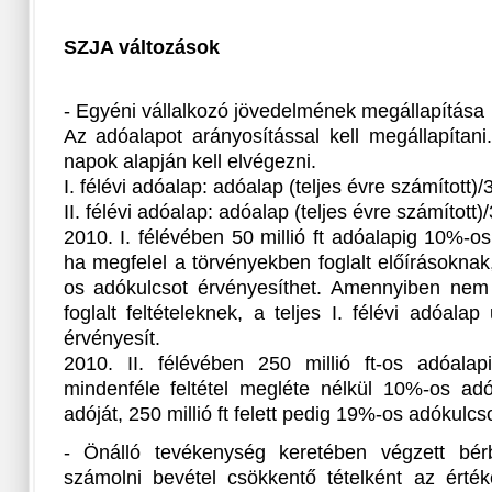
SZJA változások
- Egyéni vállalkozó jövedelmének megállapítása
Az adóalapot arányosítással kell megállapítani
napok alapján kell elvégezni.
I. félévi adóalap: adóalap (teljes évre számított)
II. félévi adóalap: adóalap (teljes évre számított
2010. I. félévében 50 millió ft adóalapig 10%-o
ha megfelel a törvényekben foglalt előírásoknak,
os adókulcsot érvényesíthet. Amennyiben nem
foglalt feltételeknek, a teljes I. félévi adóal
érvényesít.
2010. II. félévében 250 millió ft-os adóalap
mindenféle feltétel megléte nélkül 10%-os adó
adóját, 250 millió ft felett pedig 19%-os adókulcs
- Önálló tevékenység keretében végzett bér
számolni bevétel csökkentő tételként az értékc