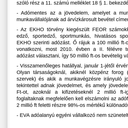
szóló rész a 11. számú melléklet 18 § 1. bekezdé
- Adómentes az a jövedelem, amelyet a munká
munkavállalójának ad árvízkárosult bevétel címe
- Az EKHO törvény kiegészült FEOR számokkal
edző, sportedző, sportmunkás, hivatásos spor
EKHO szerinti adózást. Ő rájuk a 100 millió ft-o
vonatkozni, most 2010. évben a II. félévre 
adózást választani, így 50 millió ft-os bevételig 
- Visszamenőleges hatállyal, január 1-jétől ér
Olyan társaságoknál, akiknél közpénz forog (k
szervek) és akik a munkavégzésre irányuló j
tekintettel adnak jövedelmet, és amely jövedel
Ft-ot, azoknál a kifizetéseknél 2 millió ft
foglaltaknak megfelelően kell elszámolni az adóf
2 millió ft feletti részre 98%-os mértékű különadót 
- EVA adóalanyú egyéni vállalkozó nem szünetelt