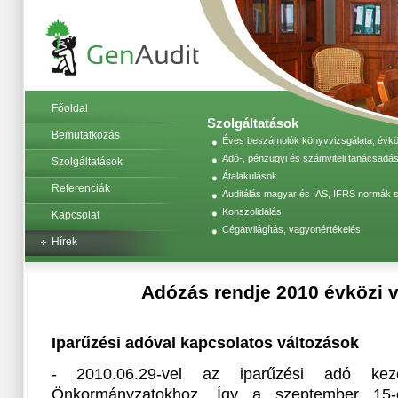
Főoldal
Szolgáltatások
Bemutatkozás
Éves beszámolók könyvvizsgálata, évköz
Adó-, pénzügyi és számviteli tanácsadás
Szolgáltatások
Átalakulások
Referenciák
Auditálás magyar és IAS, IFRS normák s
Konszolidálás
Kapcsolat
Cégátvilágítás, vagyonértékelés
Hírek
Adózás rendje 2010 évközi 
Iparűzési adóval kapcsolatos változások
- 2010.06.29-vel az iparűzési adó keze
Önkormányzatokhoz. Így a szeptember 15-é