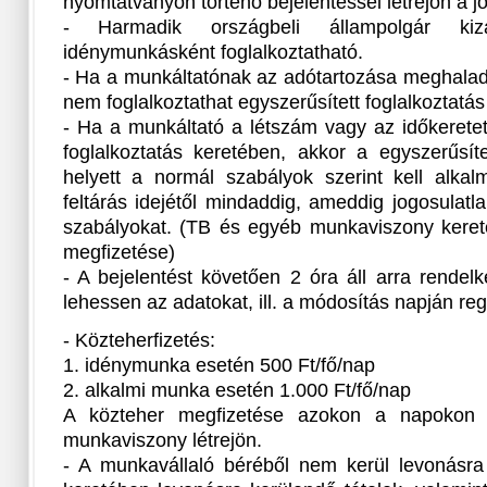
nyomtatványon történő bejelentéssel létrejön a j
- Harmadik országbeli állampolgár kiz
idénymunkásként foglalkoztatható.
- Ha a munkáltatónak az adótartozása meghaladj
nem foglalkoztathat egyszerűsített foglalkoztatá
- Ha a munkáltató a létszám vagy az időkeretet 
foglalkoztatás keretében, akkor a egyszerűsít
helyett a normál szabályok szerint kell alkal
feltárás idejétől mindaddig, ameddig jogosulat
szabályokat. (TB és egyéb munkaviszony kereté
megfizetése)
- A bejelentést követően 2 óra áll arra rendel
lehessen az adatokat, ill. a módosítás napján reg
- Közteherfizetés:
1. idénymunka esetén 500 Ft/fő/nap
2. alkalmi munka esetén 1.000 Ft/fő/nap
A közteher megfizetése azokon a napokon 
munkaviszony létrejön.
- A munkavállaló béréből nem kerül levonásra 