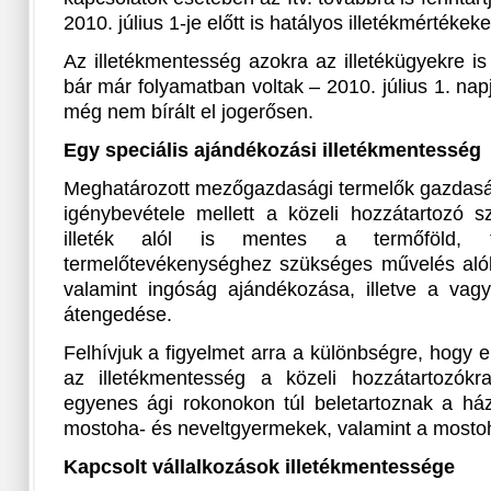
2010. július 1-je előtt is hatályos illetékmértékeke
Az illetékmentesség azokra az illetékügyekre i
bár már folyamatban voltak – 2010. július 1. na
még nem bírált el jogerősen.
Egy speciális ajándékozási illetékmentesség
Meghatározott mezőgazdasági termelők gazdas
igénybevétele mellett a közeli hozzátartozó 
illeték alól is mentes a termőföld, t
termelőtevékenységhez szükséges művelés alól k
valamint ingóság ajándékozása, illetve a vagy
átengedése.
Felhívjuk a figyelmet arra a különbségre, hogy 
az illetékmentesség a közeli hozzátartozókr
egyenes ági rokonokon túl beletartoznak a ház
mostoha- és neveltgyermekek, valamint a mostoh
Kapcsolt vállalkozások illetékmentessége