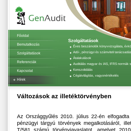
Főoldal
Szolgáltatások
Bemutatkozás
Éves beszámolók könyvvizsgálata, évköz
Adó-, pénzügyi és számviteli tanácsadás
Szolgáltatások
Átalakulások
Referenciák
Auditálás magyar és IAS, IFRS normák s
Konszolidálás
Kapcsolat
Cégátvilágítás, vagyonértékelés
Hírek
Változások az illetéktörvényben
Az Országgyűlés 2010. július 22-én elfogadt
pénzügyi tárgyú törvények megalkotásáról, ille
T/581 számú törvényjavaslatot, amelyet 2010