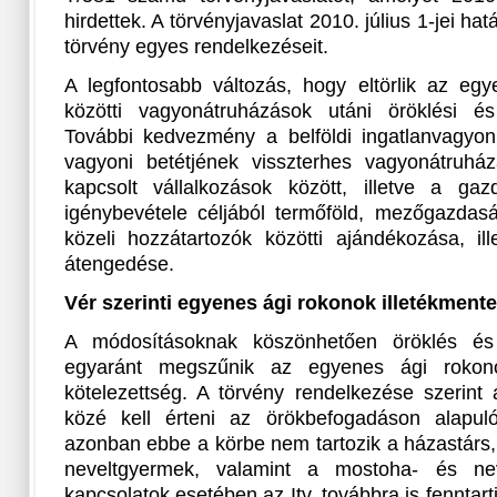
hirdettek. A törvényjavaslat 2010. július 1-jei hatá
törvény egyes rendelkezéseit.
A legfontosabb változás, hogy eltörlik az egy
közötti vagyonátruházások utáni öröklési és 
További kedvezmény a belföldi ingatlanvagyon
vagyoni betétjének visszterhes vagyonátruház
kapcsolt vállalkozások között, illetve a ga
igénybevétele céljából termőföld, mezőgazdas
közeli hozzátartozók közötti ajándékozása, il
átengedése.
Vér szerinti egyenes ági rokonok illetékment
A módosításoknak köszönhetően öröklés és
egyaránt megszűnik az egyenes ági rokonok k
kötelezettség. A törvény rendelkezése szerint
közé kell érteni az örökbefogadáson alapuló
azonban ebbe a körbe nem tartozik a házastárs,
neveltgyermek, valamint a mostoha- és nev
kapcsolatok esetében az Itv. továbbra is fenntar