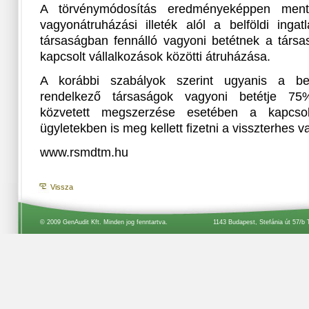
A törvénymódosítás eredményeképpen ment
vagyonátruházási illeték alól a belföldi inga
társaságban fennálló vagyoni betétnek a társas
kapcsolt vállalkozások közötti átruházása.
A korábbi szabályok szerint ugyanis a belf
rendelkező társaságok vagyoni betétje 75
közvetett megszerzése esetében a kapcsolt
ügyletekben is meg kellett fizetni a visszterhes v
www.rsmdtm.hu
Vissza
© 2009 GenAudit Kft. Minden jog fenntartva.
1143 Budapest, Stefánia út 57/b 