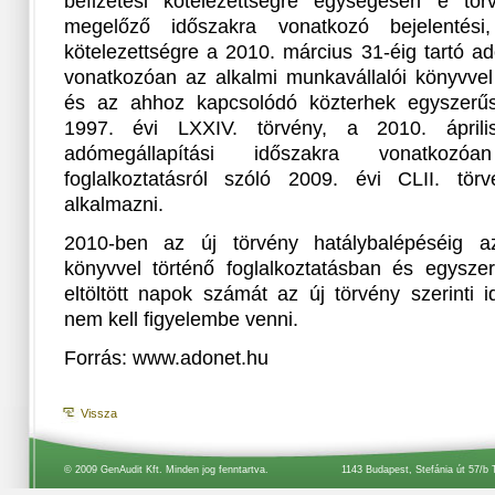
befizetési kötelezettségre egységesen e tör
megelőző időszakra vonatkozó bejelentési,
kötelezettségre a 2010. március 31-éig tartó a
vonatkozóan az alkalmi munkavállalói könyvvel 
és az ahhoz kapcsolódó közterhek egyszerűsít
1997. évi LXXIV. törvény, a 2010. április
adómegállapítási időszakra vonatkozóa
foglalkoztatásról szóló 2009. évi CLII. törv
alkalmazni.
2010-ben az új törvény hatálybalépéséig az
könyvvel történő foglalkoztatásban és egyszerű
eltöltött napok számát az új törvény szerinti 
nem kell figyelembe venni.
Forrás: www.adonet.hu
Vissza
© 2009 GenAudit Kft. Minden jog fenntartva.
1143 Budapest, Stefánia út 57/b 