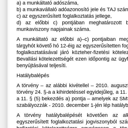
a) a munkáltató adószáma,
b) a munkavállaló adóazonosító jele és TAJ szá
c) az egyszerűsített foglalkoztatás jellege,
d) az előbbi c) pontjában meghatározott be
munkaviszony napjainak száma.
A munkáltató az előbbi a)–c) pontjaiban meg
tárgyhót követő hó 12-éig az egyszerűsítetten fo
foglalkoztatásával járó közteher-fizetési kötel
Bevallási kötelezettségét ezen időpontig az ügy
benyújtásával teljesíti.
Hatálybalépés
A törvény – az alábbi kivétellel – 2010. augusz
törvény 24. §-a a kihirdetéssel egyidejűleg, a 11.
a 11. § (5) bekezdés a) pontja – amelyek az SM
szabályozzák - 2010. december 1-jén lép hatályb
A törvény hatálybalépését követően az alk
egyszerűsített foglalkoztatási jogviszonyból s