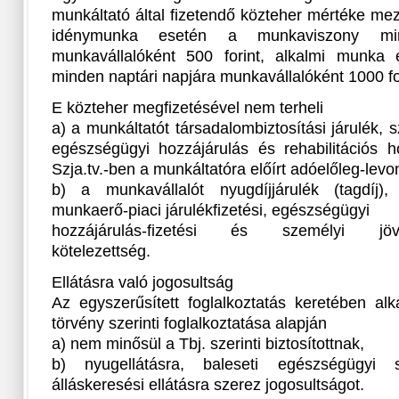
munkáltató által fizetendő közteher mértéke mez
idénymunka esetén a munkaviszony min
munkavállalóként 500 forint, alkalmi munka
minden naptári napjára munkavállalóként 1000 for
E közteher megfizetésével nem terheli
a) a munkáltatót társadalombiztosítási járulék, 
egészségügyi hozzájárulás és rehabilitációs h
Szja.tv.-ben a munkáltatóra előírt adóelőleg-levo
b) a munkavállalót nyugdíjjárulék (tagdíj),
munkaerő-piaci járulékfizetési, egészségügyi
hozzájárulás-fizetési és személyi jövede
kötelezettség.
Ellátásra való jogosultság
Az egyszerűsített foglalkoztatás keretében al
törvény szerinti foglalkoztatása alapján
a) nem minősül a Tbj. szerinti biztosítottnak,
b) nyugellátásra, baleseti egészségügyi sz
álláskeresési ellátásra szerez jogosultságot.