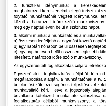
2. turisztikai idénymunka: a kereskedele
meghatározott kereskedelmi jellegű turisztikai s
folytató munkáltatónál végzett idénymunka, fe
között a határozott időre szóló munkaviszony
meg egy naptári éven belül a százhúsz napot,
3. alkalmi munka: a munkáltató és a munkavállal
a) összesen legfeljebb öt egymást követő naptári
b) egy naptári hónapon belül összesen legfeljebb 
c) egy naptári éven belül összesen legfeljebb kil
létesített, határozott időre szóló munkaviszony,
Az egyszerűsített foglalkoztatás céljára létreho
Egyszerűsített foglalkoztatás céljából létrej
megállapodása alapján, a munkáltatónak a tv. 
bejelentési kötelezettségének teljesítésével kel
munkavállaló kéri, illetve a jogszabály alapj
bevallásra kötelezett munkáltató választása sz
foglalkoztatás céljából munkaviszonyt a törv