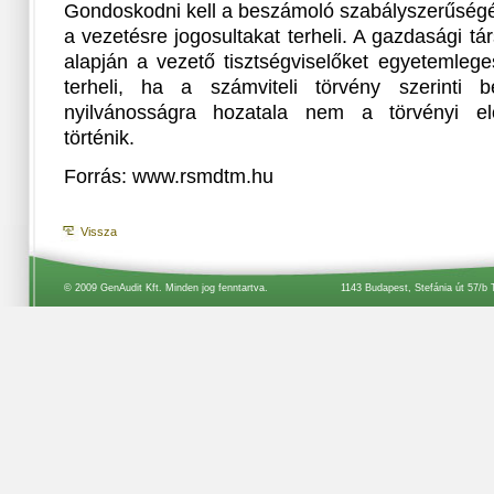
Gondoskodni kell a beszámoló szabályszerűségér
a vezetésre jogosultakat terheli. A gazdasági tá
alapján a vezető tisztségviselőket egyetemlege
terheli, ha a számviteli törvény szerinti b
nyilvánosságra hozatala nem a törvényi el
történik.
Forrás: www.rsmdtm.hu
Vissza
© 2009 GenAudit Kft. Minden jog fenntartva.
1143 Budapest, Stefánia út 57/b 