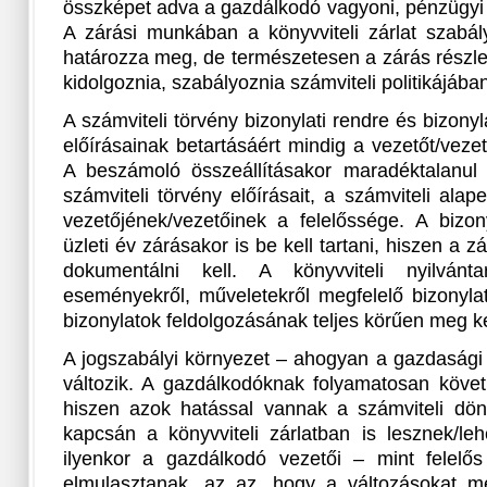
összképet adva a gazdálkodó vagyoni, pénzügyi 
A zárási munkában a könyvviteli zárlat szabály
határozza meg, de természetesen a zárás részle
kidolgoznia, szabályoznia számviteli politikájában
A számviteli törvény bizonylati rendre és bizony
előírásainak betartásáért mindig a vezetőt/vezet
A beszámoló összeállításakor maradéktalanul be
számviteli törvény előírásait, a számviteli ala
vezetőjének/vezetőinek a felelőssége. A bizon
üzleti év zárásakor is be kell tartani, hiszen a 
dokumentálni kell. A könyvviteli nyilvánt
eseményekről, műveletekről megfelelő bizonylat
bizonylatok feldolgozásának teljes körűen meg kel
A jogszabályi környezet – ahogyan a gazdasági 
változik. A gazdálkodóknak folyamatosan követn
hiszen azok hatással vannak a számviteli dönt
kapcsán a könyvviteli zárlatban is lesznek/leh
ilyenkor a gazdálkodó vezetői – mint felelő
elmulasztanak, az az, hogy a változásokat meg