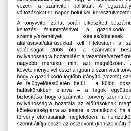
vezetni a számviteli politikán. A jogszabá
változásokat 90 napon belül kell keresztülvezetni 
A könyvviteli zárlat során elkészített beszám
keltezés feltüntetésével a gazdálkodó k
személy/személyek köteles/kötele
aláírásával/aláírásukkal kell hitelesíteni a 
valódiságát. 2008 óta a számviteli beszá
nyilvánosságra hozataláért a vezetőre/vezetőkre
nagyobb mértékű, mint azt megelőzően. A
követelményeivel összhangban a számviteli törvén
hogy a gazdálkodó legfőbb irányító (vezető) sz
és felügyelőtestületén belül – a külön jogs
hatáskörükben eljárva – a tagok együttes
biztosítása, hogy a számviteli törvény szerinti 
nyilvánosságra hozatala az előírásoknak megfe
kötelezettség arra az esetre is vonatkozik, ha 
törvény előírásainak megfelelően, a nemzetköz
szerint állítja össze az összevont (konszolidált) 