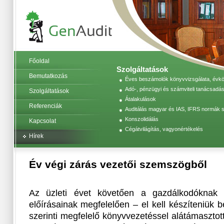
Főoldal
Szolgáltatások
Bemutatkozás
Éves beszámolók könyvvizsgálata, évköz
Adó-, pénzügyi és számviteli tanácsadás
Szolgáltatások
Átalakulások
Referenciák
Auditálás magyar és IAS, IFRS normák s
Konszolidálás
Kapcsolat
Cégátvilágítás, vagyonértékelés
Hírek
Év végi zárás vezetői szemszögből
Az üzleti évet követően a gazdálkodóknak 
előírásainak megfelelően – el kell készíteniük 
szerinti megfelelő könyvvezetéssel alátámaszto