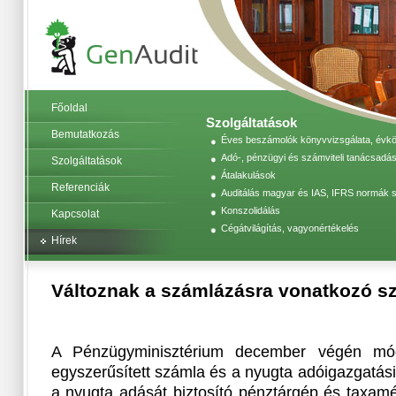
Főoldal
Szolgáltatások
Bemutatkozás
Éves beszámolók könyvvizsgálata, évköz
Adó-, pénzügyi és számviteli tanácsadás
Szolgáltatások
Átalakulások
Referenciák
Auditálás magyar és IAS, IFRS normák s
Konszolidálás
Kapcsolat
Cégátvilágítás, vagyonértékelés
Hírek
Változnak a számlázásra vonatkozó s
A Pénzügyminisztérium december végén mód
egyszerűsített számla és a nyugta adóigazgatási
a nyugta adását biztosító pénztárgép és taxamé