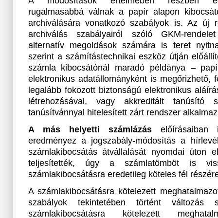
A módosítások értelmében részben egys
rugalmasabbá válnak a papír alapon kibocsáto
archiválására vonatkozó szabályok is. Az új r
archiválás szabályairól szóló GKM-rendele
alternatív megoldások számára is teret nyitn
szerint a számítástechnikai eszköz útján előállí
számla kibocsátónál maradó példánya – papír
elektronikus adatállományként is megőrizhető, 
legalább fokozott biztonságú elektronikus aláír
létrehozásával, vagy akkreditált tanúsító sze
tanúsítvánnyal hitelesített zárt rendszer alkalmaz
A más helyetti számlázás
előírásaiban i
eredményez a jogszabály-módosítás a hírlevé
számlakibocsátás átvállalását nyomdai úton elő
teljesítették, úgy a számlatömböt is viss
számlakibocsátásra eredetileg köteles fél részére
A számlakibocsátásra kötelezett meghatalmazot
szabályok tekintetében történt változás
számlakibocsátásra kötelezett meghat