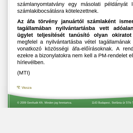
számlanyomtatvány egy másolati példányát le
számlakibocsátásra kötelezettnek.
Az áfa törvény januártól számlaként ism
tagállamában nyilvántartásba vett adóalan
ügylet teljesítését tanúsító olyan okiratot
megfelel a nyilvántartásba vétel tagállamának
vonatkozó közösségi áfa-előírásoknak. A rend
ezekre a bizonylatokra nem kell a PM-rendelet elő
hírlevélben.
(MTI)
Vissza
© 2009 GenAudit Kft. Minden jog fenntartva.
1143 Budapest, Stefánia út 57/b 