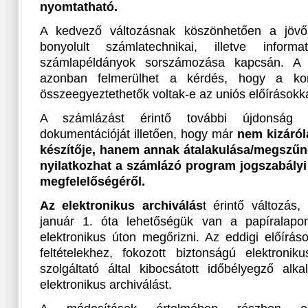
nyomtatható.
A kedvező változásnak köszönhetően a jöv
bonyolult számlatechnikai, illetve inform
számlapéldányok sorszámozása kapcsán. A v
azonban felmerülhet a kérdés, hogy a korá
összeegyeztethetők voltak-e az uniós előírásokka
A számlázást érintő további újdonság
dokumentációját illetően, hogy már
nem kizáró
készítője, hanem annak átalakulása/megszűné
nyilatkozhat a számlázó program jogszabályi
megfelelőségéről.
Az elektronikus archiválás
t érintő változás
január 1. óta lehetőségük van a papíralapon
elektronikus úton megőrizni. Az eddigi előírá
feltételekhez, fokozott biztonságú elektronik
szolgáltató által kibocsátott időbélyegző alk
elektronikus archiválást.