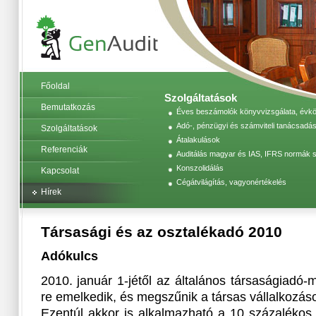
Főoldal
Szolgáltatások
Bemutatkozás
Éves beszámolók könyvvizsgálata, évköz
Adó-, pénzügyi és számviteli tanácsadás
Szolgáltatások
Átalakulások
Referenciák
Auditálás magyar és IAS, IFRS normák s
Konszolidálás
Kapcsolat
Cégátvilágítás, vagyonértékelés
Hírek
Társasági és az osztalékadó 2010
Adókulcs
2010. január 1-jétől az általános társaságiadó-
re emelkedik, és megszűnik a társas vállalkozás
Ezentúl akkor is alkalmazható a 10 százalékos