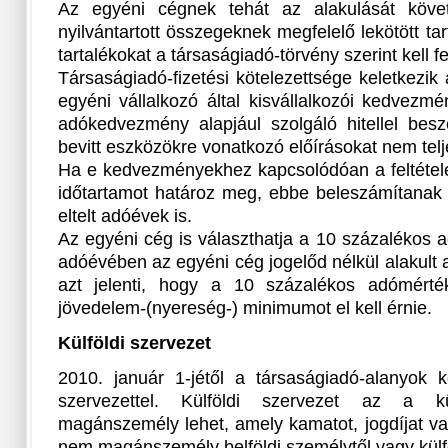
Az egyéni cégnek tehát az alakulását köve
nyilvántartott összegeknek megfelelő lekötött tar
tartalékokat a társaságiadó-törvény szerint kell f
Társaságiadó-fizetési kötelezettsége keletkezi
egyéni vállalkozó által kisvállalkozói kedvezmé
adókedvezmény alapjául szolgáló hitellel besz
bevitt eszközökre vonatkozó előírásokat nem telje
Ha e kedvezményekhez kapcsolódóan a feltételek
időtartamot határoz meg, ebbe beleszámítanak 
eltelt adóévek is.
Az egyéni cég is választhatja a 10 százalékos 
adóévében az egyéni cég jogelőd nélkül alakult
azt jelenti, hogy a 10 százalékos adómérték
jövedelem-(nyereség-) minimumot el kell érnie.
Külföldi szervezet
2010. január 1-jétől a társaságiadó-alanyok k
szervezettel. Külföldi szervezet az a kü
magánszemély lehet, amely kamatot, jogdíjat vag
nem magánszemély belföldi személytől vagy külföl