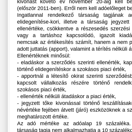
kivonást követő év november 20-áig kell bev
(először 2011-ben). Erről nem kell adóelőleget be
Ingatlannal rendelkező társaság tagjának 
elidegenítése-kori, illetve a társaság jegyzett 
ellenértéke, csökkentve a részesedés szerzési
vagy a tartáshoz kapcsolódó, igazolt kiadás
nemcsak az értékesítés számít, hanem a nem pé
adott juttatás (apport), valamint a térítés nélküli á
Ellenértéknek minősül:
- eladáskor a szerződés szerinti ellenérték, kap
történő elidegenítéskor a szokásos piaci érték,
- apportnál a létesítő okirat szerinti szerződé
kapcsolt vállalkozás részére történő rendel
szokásos piaci érték,
- ellenérték nélküli átadáskor a piaci érték,
- jegyzett tőke kivonással történő leszállítás
névértéke fejében átvett (járó) eszközöknek a sz
meghatározott értéke.
Az adó mértéke az adóalap 19 százaléka. I
társaság tagja nem alkalmazhatja a 10 százaléko