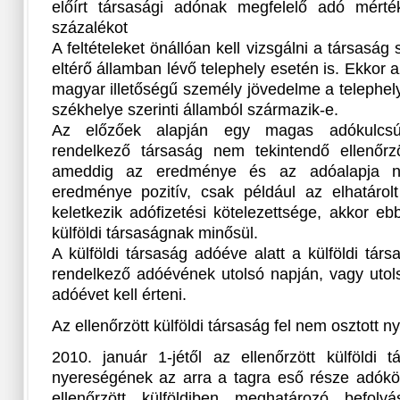
előírt társasági adónak megfelelő adó mért
százalékot
A feltételeket önállóan kell vizsgálni a társaság 
eltérő államban lévő telephely esetén is. Ekkor
magyar illetőségű személy jövedelme a telephely
székhelye szerinti államból származik-e.
Az előzőek alapján egy magas adókulcsú 
rendelkező társaság nem tekintendő ellenőrzöt
ameddig az eredménye és az adóalapja ne
eredménye pozitív, csak például az elhatárol
keletkezik adófizetési kötelezettsége, akkor e
külföldi társaságnak minősül.
A külföldi társaság adóéve alatt a külföldi tá
rendelkező adóévének utolsó napján, vagy utols
adóévet kell érteni.
Az ellenőrzött külföldi társaság fel nem osztott
2010. január 1-jétől az ellenőrzött külföldi 
nyereségének az arra a tagra eső része adóköt
ellenőrzött külföldiben meghatározó befol