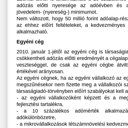
adózás előtti nyeresége az adóévben és 
jövedelem- (nyereség-) minimumot.
Nem változott, hogy 50 millió forint adóalap-rés
az ehhez előírt feltételeket, a kedvezményes
alkalmazható.
Egyéni cég
2010. január 1-jétől az egyéni cég is társaság
csökkentheti adózás előtti eredményét a cégalapí
veszteséggel, de csak az egyéni cégbe átvitt 
értékével arányosan.
Az egyéni cégnek, ha az egyéni vállalkozó az eg
megszűnésekor nem fizette meg a vállalkozói s
társaságiadó-törvényben előírt szabályokat kell 
- az egyéni vállalkozóként képzett és a megs
fejlesztési tartalékra,
- a 10 százalékos adómérték alkalmazása
adókülönbözetre,
- a mikrovállalkozások létszámnövelési kedvezm