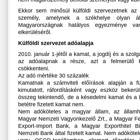
Ekkor sem minősül külföldi szervezetnek az ol
személy, amelynek a székhelye olyan ál
Magyarországnak hatályos egyezménye van
elkerüléséről.
Külföldi szervezet adóalapja
2010. január 1-jétől a kamat, a jogdíj és a szolgá
az adóalapnak a része, azt a felmerülő k
csökkenteni.
Az adó mértéke 30 százalék
Kamatnak a számviteli előírások alapján a f
kimutatott, ráfordításként vagy eszköz bekerü
összeg tekintendő, de a késedelmi kamat és a hi
betétre fizetett kamat nem.
Nem adóköteles a magyar állam, az államhá
Magyar Nemzeti Vagyonkezelő Zrt., a Magyar Fe
Export-Import Bank, a Magyar Exporthitel B
Nemzeti Bank által fizetett kamat. Nem adóköte