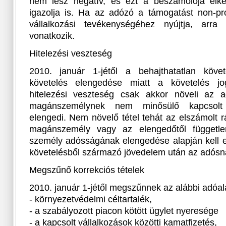
nem lesz negatív, és ezt a beszámolója elké
igazolja is. Ha az adózó a támogatást non-pr
vállalkozási tevékenységéhez nyújtja, arr
vonatkozik.
Hitelezési veszteség
2010. január 1-jétől a behajthatatlan köv
követelés elengedése miatt a követelés jogo
hitelezési veszteség csak akkor növeli az 
magánszemélynek nem minősülő kapcsolt v
elengedi. Nem növelő tétel tehát az elszámolt r
magánszemély vagy az elengedőtől független 
személy adósságának elengedése alapján kell e
követelésből származó jövedelem után az adósna
Megszűnő korrekciós tételek
2010. január 1-jétől megszűnnek az alábbi adóal
- környezetvédelmi céltartalék,
- a szabályozott piacon kötött ügylet nyeresége
- a kapcsolt vállalkozások közötti kamatfizetés,