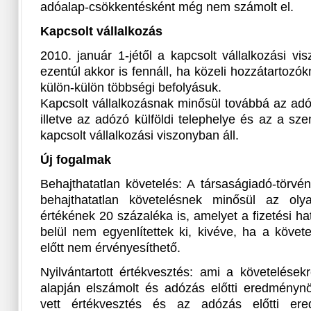
adóalap-csökkentésként még nem számolt el.
Kapcsolt vállalkozás
2010. január 1-jétől a kapcsolt vállalkozási vi
ezentúl akkor is fennáll, ha közeli hozzátartoz
külön-külön többségi befolyásuk.
Kapcsolt vállalkozásnak minősül továbbá az adóz
illetve az adózó külföldi telephelye és az a s
kapcsolt vállalkozási viszonyban áll.
Új fogalmak
Behajthatatlan követelés: A társaságiadó-törvé
behajthatatlan követelésnek minősül az olya
értékének 20 százaléka is, amelyet a fizetési h
belül nem egyenlítettek ki, kivéve, ha a követ
előtt nem érvényesíthető.
Nyilvántartott értékvesztés: ami a követelések
alapján elszámolt és adózás előtti eredményn
vett értékvesztés és az adózás előtti ere