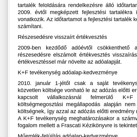
tartalék feloldására rendelkezésre álló időtar
2009. évtől megképzett fejlesztési tartalékra
vonatkozik. Az időtartamot a fejlesztési tartalék
számítani.
Részesedésre visszaírt értékvesztés
2009-ben kezdődő adóévtől csökkenthető a
részesedésre elszámolt értékvesztés visszaírá
értékvesztéssel már növelte az adóalapját.
K+F tevékenység adóalap-kedvezménye
2010. január 1-jétől csak a saját tevékenys
közvetlen költsége vonható le az adózás előtti e
kapcsolt vállalkozásnál felmerülő K+F
költségmegosztási megállapodás alapján nem
költségnek, így azzal az adózás előtti eredmény
A K+F tevékenység meghatározásakor a számvit
fogalom mellett a Frascati Kézikönyvre is tekintett
Műemlék-felújítás adóalap-kedvezménye