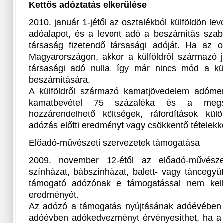
Kettős adóztatás elkerülése
2010. január 1-jétől az osztalékból külföldön lev
adóalapot, és a levont adó a beszámítás szabá
társaság fizetendő társasági adóját. Ha az 
Magyarországon, akkor a külföldről származó 
társasági adó nulla, így már nincs mód a kül
beszámítására.
A külföldről származó kamatjövedelem adóme
kamatbevétel 75 százaléka és a megsze
hozzárendelhető költségek, ráfordítások kül
adózás előtti eredményt vagy csökkentő tételekke
Előadó-művészeti szervezetek támogatása
2009. november 12-étől az előadó-művészet
színházat, bábszínházat, balett- vagy táncegyüt
támogató adózónak e támogatással nem kell 
eredményét.
Az adózó a támogatás nyújtásának adóévében 
adóévben adókedvezményt érvényesíthet, ha a 