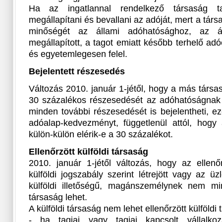
Ha az ingatlannal rendelkező társaság t
megállapítani és bevallani az adóját, mert a tár
minőségét az állami adóhatósághoz, az ál
megállapított, a tagot emiatt később terhelő adó
és egyetemlegesen felel.
Bejelentett részesedés
Változás 2010. január 1-jétől, hogy a más társa
30 százalékos részesedését az adóhatóságnak 
minden további részesedését is bejelentheti, ez
adóalap-kedvezményt, függetlenül attól, hogy
külön-külön elérik-e a 30 százalékot.
Ellenőrzött külföldi társaság
2010. január 1-jétől változás, hogy az ellenőr
külföldi jogszabály szerint létrejött vagy az üz
külföldi illetőségű, magánszemélynek nem min
társaság lehet.
A külföldi társaság nem lehet ellenőrzött külföldi 
- ha tagjai vagy tagjai kapcsolt vállalko