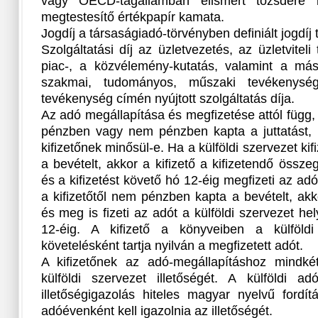
vagy OECD-tagállamban elismert tőzsdére bev
megtestesítő értékpapír kamata.
Jogdíj a társaságiadó-törvényben definiált jogdíj 
Szolgáltatási díj az üzletvezetés, az üzletvitel
piac-, a közvélemény-kutatás, valamint a má
szakmai, tudományos, műszaki tevékenység
tevékenység címén nyújtott szolgáltatás díja.
Az adó megállapítása és megfizetése attól függ, 
pénzben vagy nem pénzben kapta a juttatást, il
kifizetőnek minősül-e. Ha a külföldi szervezet ki
a bevételt, akkor a kifizető a kifizetendő össze
és a kifizetést követő hó 12-éig megfizeti az adó
a kifizetőtől nem pénzben kapta a bevételt, akko
és meg is fizeti az adót a külföldi szervezet hel
12-éig. A kifizető a könyveiben a külföldi
követelésként tartja nyilván a megfizetett adót.
A kifizetőnek az adó-megállapításhoz mindké
külföldi szervezet illetőségét. A külföldi adó
illetőségigazolás hiteles magyar nyelvű fordít
adóévenként kell igazolnia az illetőségét.