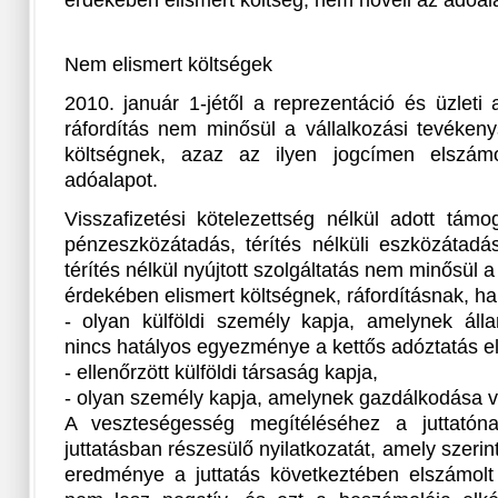
érdekében elismert költség, nem növeli az adóal
Nem elismert költségek
2010. január 1-jétől a reprezentáció és üzleti
ráfordítás nem minősül a vállalkozási tevéken
költségnek, azaz az ilyen jogcímen elszámol
adóalapot.
Visszafizetési kötelezettség nélkül adott támo
pénzeszközátadás, térítés nélküli eszközátadás,
térítés nélkül nyújtott szolgáltatás nem minősül 
érdekében elismert költségnek, ráfordításnak, ha 
- olyan külföldi személy kapja, amelynek ál
nincs hatályos egyezménye a kettős adóztatás el
- ellenőrzött külföldi társaság kapja,
- olyan személy kapja, amelynek gazdálkodása 
A veszteségesség megítéléséhez a juttatón
juttatásban részesülő nyilatkozatát, amely szeri
eredménye a juttatás következtében elszámolt 