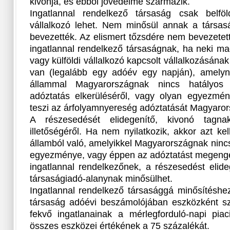
kivonja, és ebből jövedelme származik.
Ingatlannal rendelkező társaság csak belföl
vállalkozó lehet. Nem minősül annak a társasá
bevezették. Az elismert tőzsdére nem bevezetet
ingatlannal rendelkező társaságnak, ha neki mag
vagy külföldi vállalkozó kapcsolt vállalkozásána
van (legalább egy adóév egy napján), amelynek
állammal Magyarországnak nincs hatályos
adóztatás elkerüléséről, vagy olyan egyezmé
teszi az árfolyamnyereség adóztatását Magyaro
A részesedését elidegenítő, kivonó tagnak
illetőségéről. Ha nem nyilatkozik, akkor azt kel
államból való, amelyikkel Magyarországnak nincs
egyezménye, vagy éppen az adóztatást megenged
ingatlannal rendelkezőnek, a részesedést elide
társaságiadó-alanynak minősülhet.
Ingatlannal rendelkező társasággá minősítéshez
társaság adóévi beszámolójában eszközként s
fekvő ingatlanainak a mérlegforduló-napi pia
összes eszközei értékének a 75 százalékát.