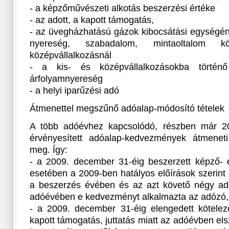
- a képzőművészeti alkotás beszerzési értéke
- az adott, a kapott támogatás,
- az üvegházhatású gázok kibocsátási egységéne
nyereség, szabadalom, mintaoltalom 
középvállalkozásnál
- a kis- és középvállalkozásokba történő 
árfolyamnyereség
- a helyi iparűzési adó
Átmenettel megszűnő adóalap-módosító tételek
A több adóévhez kapcsolódó, részben már 201
érvényesített adóalap-kedvezmények átmeneti
meg. Így:
- a 2009. december 31-éig beszerzett képző- é
esetében a 2009-ben hatályos előírások szerint
a beszerzés évében és az azt követő négy ad
adóévében e kedvezményt alkalmazta az adózó,
- a 2009. december 31-éig elengedett kötelezet
kapott támogatás, juttatás miatt az adóévben els