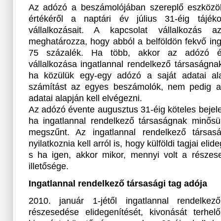
Az adózó a beszámolójában szereplő eszközök
értékéről a naptári év július 31-éig tájéko
vállalkozásait. A kapcsolat vállalkozás 
meghatározza, hogy abból a belföldön fekvő ing
75 százalék. Ha több, akkor az adózó és
vállalkozása ingatlannal rendelkező társaságna
ha közülük egy-egy adózó a saját adatai a
számítást az egyes beszámolók, nem pedig a 
adatai alapján kell elvégezni.
Az adózó évente augusztus 31-éig köteles bejel
ha ingatlannal rendelkező társaságnak minősül
megszűnt. Az ingatlannal rendelkező társas
nyilatkoznia kell arról is, hogy külföldi tagjai eli
s ha igen, akkor mikor, mennyi volt a részes
illetősége.
Ingatlannal rendelkező társasági tag adója
2010. január 1-jétől ingatlannal rendelke
részesedése elidegenítését, kivonását terhelő