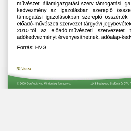
művészeti államigazgatási szerv támogatási igaz
kedvezmény az igazolásban szereplő össze
támogatási igazolásokban szereplő összérték
előadó-művészeti szervezet tárgyévi jegybevétel
2010-től az előadó-művészeti szervezetet
adókedvezményt érvényesíthetnek, adóalap-ke
Forrás: HVG
Vissza
© 2009 GenAudit Kft. Minden jog fenntartva.
1143 Budapest, Stefánia út 57/b 