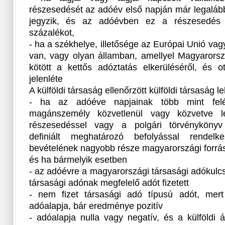
részesedését az adóév első napján már legalább
jegyzik, és az adóévben ez a részesedés
százalékot,
- ha a székhelye, illetősége az Európai Unió v
van, vagy olyan államban, amellyel Magyarors
kötött a kettős adóztatás elkerüléséről, és o
jelenléte
A külföldi társaság ellenőrzött külföldi társaság le
- ha az adóéve napjainak több mint felébe
magánszemély közvetlenül vagy közvetve l
részesedéssel vagy a polgári törvénykönyv
definiált meghatározó befolyással rendel
bevételének nagyobb része magyarországi forrás
és ha bármelyik esetben
- az adóévre a magyarországi társasági adókulc
társasági adónak megfelelő adót fizetett
- nem fizet társasági adó típusú adót, mert
adóalapja, bár eredménye pozitív
- adóalapja nulla vagy negatív, és a külföldi 