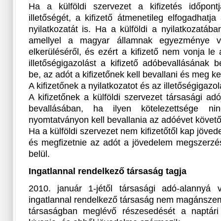
Ha a külföldi szervezet a kifizetés időpont
illetőségét, a kifizető átmenetileg elfogadhatja
nyilatkozatát is. Ha a külföldi a nyilatkozatá
amellyel a magyar államnak egyezménye v
elkerüléséről, és ezért a kifizető nem vonja le 
illetőségigazolást a kifizető adóbevallásának 
be, az adót a kifizetőnek kell bevallani és meg kell
A kifizetőnek a nyilatkozatot és az illetőségigazol
A kifizetőnek a külföldi szervezet társasági adó
bevallásában, ha ilyen kötelezettsége ni
nyomtatványon kell bevallania az adóévet követő
Ha a külföldi szervezet nem kifizetőtől kap jövede
és megfizetnie az adót a jövedelem megszerzés
belül.
Ingatlannal rendelkező társaság tagja
2010. január 1-jétől társasági adó-alannyá 
ingatlannal rendelkező társaság nem magánszemél
társaságban meglévő részesedését a naptári 