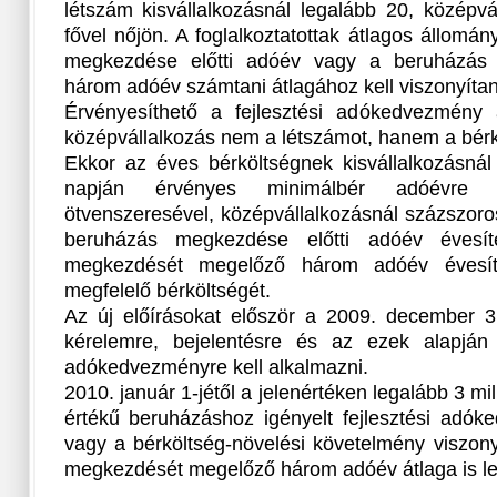
létszám kisvállalkozásnál legalább 20, középvá
fővel nőjön. A foglalkoztatottak átlagos állomá
megkezdése előtti adóév vagy a beruházás
három adóév számtani átlagához kell viszonyítan
Érvényesíthető a fejlesztési adókedvezmény 
középvállalkozás nem a létszámot, hanem a bérkö
Ekkor az éves bérköltségnek kisvállalkozásnál
napján érvényes minimálbér adóévre s
ötvenszeresével, középvállalkozásnál százszoro
beruházás megkezdése előtti adóév évesí
megkezdését megelőző három adóév évesíte
megfelelő bérköltségét.
Az új előírásokat először a 2009. december 31
kérelemre, bejelentésre és az ezek alapján ér
adókedvezményre kell alkalmazni.
2010. január 1-jétől a jelenértéken legalább 3 mill
értékű beruházáshoz igényelt fejlesztési adók
vagy a bérköltség-növelési követelmény viszony
megkezdését megelőző három adóév átlaga is le