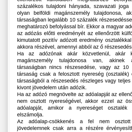
százalékos tulajdoni hányada, szavazati joga
olyan belföldi magánszemély tulajdonosa, aki 
társaságban legalább 10 százalék részesedéssel, 
meghatározó befolyással bír. Ekkor a magyar ad
az adózás előtti eredményét az ellenőrzött kül
kimutatott pozitív adózott eredmény osztalékka
akkora részével, amennyi abból az ő részesedésé
Ha az adózónak akár közvetlenül, akár kö
magánszemély tulajdonosa van, akinek az
társaságban nincs részesedése, vagy az 10 s
társaság csak a felosztott nyereség (osztalék) é
társaságból a részesedés részleges vagy teljes
kivont jövedelem után adózik.
Ha az adózó megnövelte az adóalapját az ellenőrz
nem osztott nyereségével, akkor ezzel az ös
adóalapját, amikor a nyereséget osztalék 
elszámolja.
Az adóalap-csökkenés a fel nem osztott 
jövedelemnek csak arra a részére érvényesít