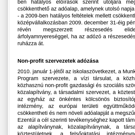
ben hatályos előírások szerint utoljára 
csökkenthető az adóalap, amelynek utolsó napja
- a 2009-ben hatályos feltételek mellett csökken
középvállalkozásban 2009. december 31-éig pén
révén megszerzett részesedés elidege
árfolyamnyereséggel, ha az adózó a részesedés
ruházza át.
Non-profit szervezetek adózása
2010. január 1-jétől az iskolaszövetkezet, a Mun
Program szervezete, a vízi társulat, a köz
közhasznú non-profit gazdasági és szociális szöv
közalapítvány, a társadalmi szervezet, a köztest
az egyház az önkéntes kölcsönös biztosítópé
intézmény, az európai területi együttműkö
csökkentheti és nem növeli adóalapját a megszűn
Ezentúl a cél szerinti tevékenységhez kapott támo
az alapítványnak, közalapítványnak, a társ
köztestületnek, a felsőoktatási intézmé