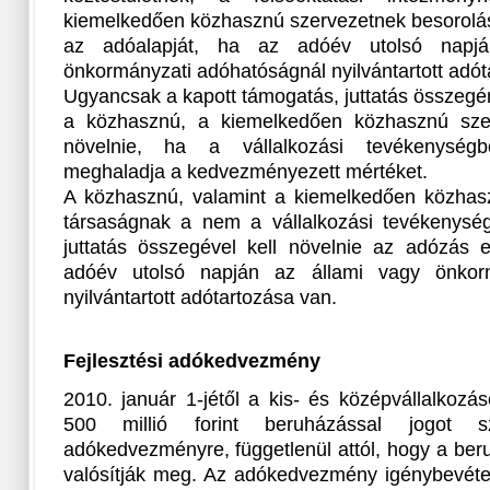
kiemelkedően közhasznú szervezetnek besorolásá
az adóalapját, ha az adóév utolsó napj
önkormányzati adóhatóságnál nyilvántartott adót
Ugyancsak a kapott támogatás, juttatás összegé
a közhasznú, a kiemelkedően közhasznú sze
növelnie, ha a vállalkozási tevékenység
meghaladja a kedvezményezett mértéket.
A közhasznú, valamint a kiemelkedően közhasz
társaságnak a nem a vállalkozási tevékenysé
juttatás összegével kell növelnie az adózás e
adóév utolsó napján az állami vagy önkorm
nyilvántartott adótartozása van.
Fejlesztési adókedvezmény
2010. január 1-jétől a kis- és középvállalkozá
500 millió forint beruházással jogot sze
adókedvezményre, függetlenül attól, hogy a ber
valósítják meg. Az adókedvezmény igénybevétel