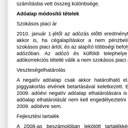
számításba vett összeg különbsége.
Adóalap módosító tételek
Szokásos piaci ár
2010. január 1-jétől az adózás előtti eredmény
akkor is, ha cégalapításkor a nem pénzbeli
szokásos piaci ártól, és az alapító többségi befo
adózóban. Az adózó és külföldi telephelye 
adókorrekciós tétellé válik a nem szokásos piaci
Veszteségelhatárolás
A negatív adóalap csak akkor határolható el
joggyakorlás elvének betartásával keletkezett.
2009. adóévi negatív adóalap elhatárolására is
adóalap elhatárolását nem kell engedélyeztetn
2009. adóévre sem.
Fejlesztési tartalék
A 2008-as beszámolóban lekötött tartalékként