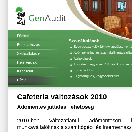
Főoldal
Szolgáltatások
Bemutatkozás
Éves beszámolók könyvvizsgálata, évköz
Adó-, pénzügyi és számviteli tanácsadás
Szolgáltatások
Átalakulások
Referenciák
Auditálás magyar és IAS, IFRS normák s
Konszolidálás
Kapcsolat
Cégátvilágítás, vagyonértékelés
Hírek
Cafeteria változások 2010
Adómentes juttatási lehetőség
2010-ben változatlanul adómentesen 
munkavállalóknak a számítógép- és internethasz