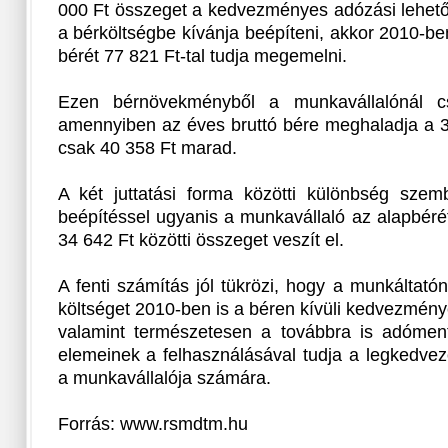
000 Ft összeget a kedvezményes adózási lehető
a bérköltségbe kívánja beépíteni, akkor 2010-be
bérét 77 821 Ft-tal tudja megemelni.
Ezen bérnövekményből a munkavállalónál 
amennyiben az éves bruttó bére meghaladja a 3
csak 40 358 Ft marad.
A két juttatási forma közötti különbség szem
beépítéssel ugyanis a munkavállaló az alapbéré
34 642 Ft közötti összeget veszít el.
A fenti számítás jól tükrözi, hogy a munkáltató
költséget 2010-ben is a béren kívüli kedvezmény
valamint természetesen a továbbra is adómente
elemeinek a felhasználásával tudja a legkedvez
a munkavállalója számára.
Forrás: www.rsmdtm.hu