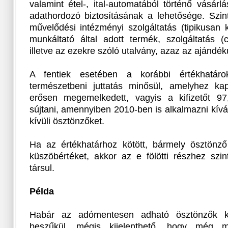
valamint étel-, ital-automatából történő vásárlá
adathordozó biztosításának a lehetősége. Szin
művelődési intézményi szolgáltatás (tipikusan ku
munkáltató által adott termék, szolgáltatás (
illetve az ezekre szóló utalvány, azaz az ajándé
A fentiek esetében a korábbi értékhatárok
természetbeni juttatás minősül, amelyhez ka
erősen megemelkedett, vagyis a kifizetőt 97
sújtani, amennyiben 2010-ben is alkalmazni kív
kívüli ösztönzőket.
Ha az értékhatárhoz kötött, bármely ösztönz
küszöbértéket, akkor az e fölötti részhez szi
társul.
Példa
Habár az adómentesen adható ösztönzők kö
beszűkül, mégis kijelenthető, hogy még 