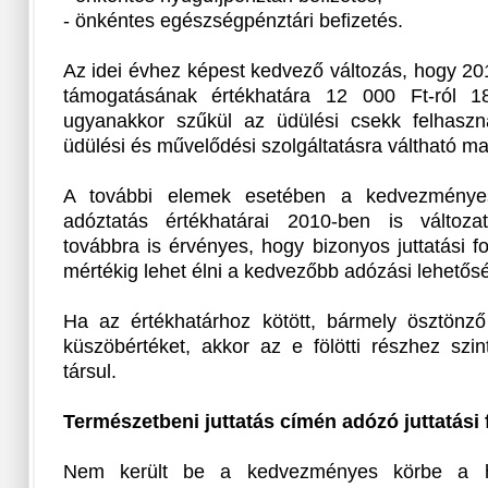
- önkéntes egészségpénztári befizetés.
Az idei évhez képest kedvező változás, hogy 20
támogatásának értékhatára 12 000 Ft-ról 1
ugyanakkor szűkül az üdülési csekk felhaszná
üdülési és művelődési szolgáltatásra váltható ma
A további elemek esetében a kedvezményes
adóztatás értékhatárai 2010-ben is változ
továbbra is érvényes, hogy bizonyos juttatási f
mértékig lehet élni a kedvezőbb adózási lehetős
Ha az értékhatárhoz kötött, bármely ösztönz
küszöbértéket, akkor az e fölötti részhez szi
társul.
Természetbeni juttatás címén adózó juttatási
Nem került be a kedvezményes körbe a hide