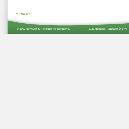
Vissza
© 2009 GenAudit Kft. Minden jog fenntartva.
1143 Budapest, Stefánia út 57/b 