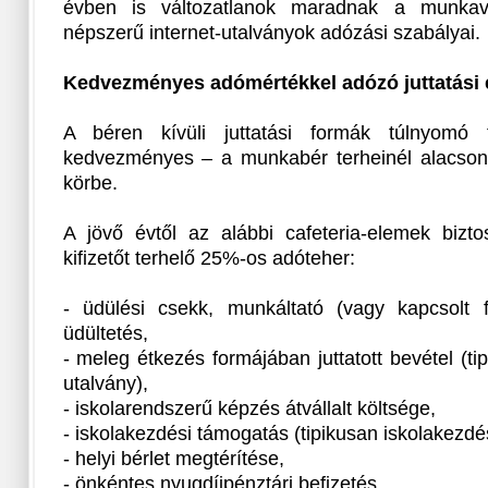
évben is változatlanok maradnak a munkavá
népszerű internet-utalványok adózási szabályai.
Kedvezményes adómértékkel adózó juttatási
A béren kívüli juttatási formák túlnyomó 
kedvezményes – a munkabér terheinél alacson
körbe.
A jövő évtől az alábbi cafeteria-elemek bizto
kifizetőt terhelő 25%-os adóteher:
- üdülési csekk, munkáltató (vagy kapcsolt f
üdültetés,
- meleg étkezés formájában juttatott bevétel (ti
utalvány),
- iskolarendszerű képzés átvállalt költsége,
- iskolakezdési támogatás (tipikusan iskolakezdés
- helyi bérlet megtérítése,
- önkéntes nyugdíjpénztári befizetés,