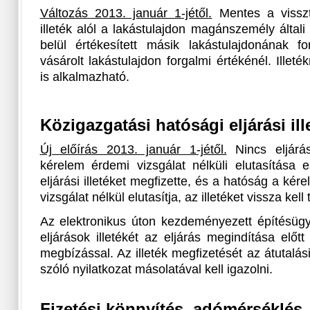
Változás 2013. január 1-jétől.
Mentes a visszt
illeték alól a lakástulajdon magánszemély által
belül értékesített másik lakástulajdonának f
vásárolt lakástulajdon forgalmi értékénél. Ille
is alkalmazható.
Közigazgatási hatósági eljárási ill
Új előírás 2013. január 1-jétől.
Nincs eljárási
kérelem érdemi vizsgálat nélküli elutasítása 
eljárási illetéket megfizette, és a hatóság a ké
vizsgálat nélkül elutasítja, az illetéket vissza kell t
Az elektronikus úton kezdeményezett építésügy
eljárások illetékét az eljárás megindítása előtt 
megbízással. Az illeték megfizetését az átutalá
szóló nyilatkozat másolatával kell igazolni.
Fizetési könnyítés, adómérséklés