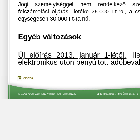
Jogi személyiséggel nem rendelkező sz
felszámolási eljárás illetéke 25.000 Ft-ról, a c
egységesen 30.000 Ft-ra nő.
Egyéb változások
Új előírás 2013. január 1-jétől.
Ill
elektronikus úton benyújtott adóbeva
Vissza
© 2009 GenAudit Kft. Minden jog fenntartva.
1143 Budapest, Stefánia út 57/b 