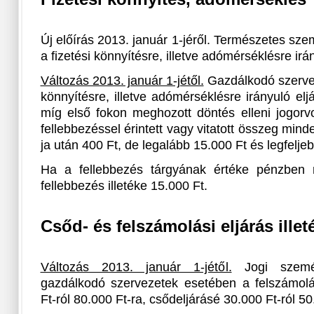
Új előírás 2013. január 1-jéről. Természetes sze
a fizetési könnyítésre, illetve adómérséklésre irán
Változás 2013. január 1-jétől.
Gazdálkodó szervez
könnyítésre, illetve adómérséklésre irányuló elj
míg első fokon meghozott döntés elleni jogorvos
fellebbezéssel érintett vagy vitatott összeg min
ja után 400 Ft, de legalább 15.000 Ft és legfelje
Ha a fellebbezés tárgyának értéke pénzben 
fellebbezés illetéke 15.000 Ft.
Csőd- és felszámolási eljárás illet
Változás 2013. január 1-jétől.
Jogi személ
gazdálkodó szervezetek esetében a felszámolási
Ft-ról 80.000 Ft-ra, csődeljárásé 30.000 Ft-ról 50