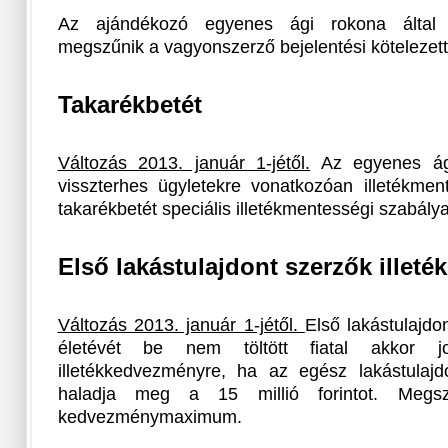
Az ajándékozó egyenes ági rokona által 
megszűnik a vagyonszerző bejelentési kötelezet
Takarékbetét
Változás 2013. január 1-jétől.
Az egyenes ág
visszterhes ügyletekre vonatkozóan illetékme
takarékbetét speciális illetékmentességi szabálya
Első lakástulajdont szerzők illet
Változás 2013. január 1-jétől.
Első lakástulajdo
életévét be nem töltött fiatal akkor 
illetékkedvezményre, ha az egész lakástulaj
haladja meg a 15 millió forintot. Megs
kedvezménymaximum.