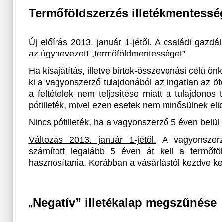
Termőföldszerzés illetékmentessé
Új előírás 2013. január 1-jétől.
A családi gazdál
az úgynevezett „termőföldmentességet”.
Ha kisajátítás, illetve birtok-összevonási célú ön
ki a vagyonszerző tulajdonából az ingatlan az öt
a feltételek nem teljesítése miatt a tulajdonos
pótilleték, mivel ezen esetek nem minősülnek el
Nincs pótilleték, ha a vagyonszerző 5 éven belül 
Változás 2013. január 1-jétől.
A vagyonszerző
számított legalább 5 éven át kell a termőfö
hasznosítania. Korábban a vásárlástól kezdve kel
„
Negatív” illetékalap megszűnése