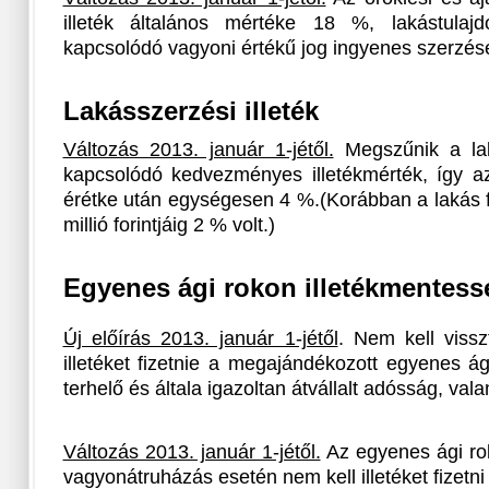
illeték általános mértéke 18 %, lakástulajd
kapcsolódó vagyoni értékű jog ingyenes szerzés
Lakásszerzési illeték
Változás 2013. január 1-jétől.
Megszűnik a lak
kapcsolódó kedvezményes illetékmérték, így az 
érétke után egységesen 4 %.(Korábban a lakás f
millió forintjáig 2 % volt.)
Egyenes ági rokon illetékmentess
Új előírás 2013. január 1-jétől
. Nem kell viss
illetéket fizetnie a megajándékozott egyenes á
terhelő és általa igazoltan átvállalt adósság, val
Változás 2013. január 1-jétől.
Az egyenes ági rok
vagyonátruházás esetén nem kell illetéket fizetn