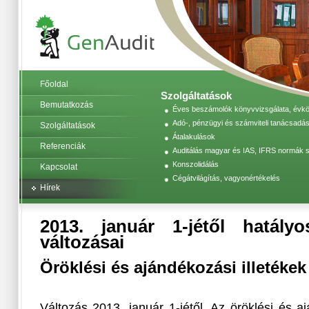
Főoldal
Szolgáltatások
Bemutatkozás
Éves beszámolók könyvvizsgálata, évköz
Adó-, pénzügyi és számviteli tanácsadás
Szolgáltatások
Átalakulások
Referenciák
Auditálás magyar és IAS, IFRS normák s
Konszolidálás
Kapcsolat
Cégátvilágítás, vagyonértékelés
Hírek
2013. január 1-jétől hatályos
változásai
Öröklési és ajándékozási illetéke
Változás 2013. január 1-jétől.
Az öröklési és a