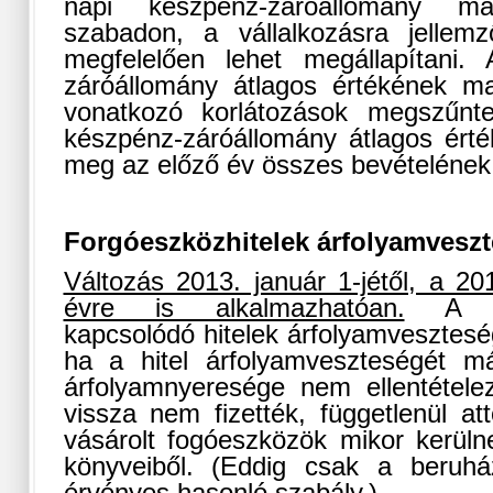
napi készpénz-záróállomány ma
szabadon, a vállalkozásra jellem
megfelelően lehet megállapítani.
záróállomány átlagos értékének ma
vonatkozó korlátozások megszűnt
készpénz-záróállomány átlagos ért
meg az előző év összes bevételének 
Forgóeszközhitelek árfolyamvesz
Változás 2013. január 1-jétől, a 201
évre is alkalmazhatóan.
A for
kapcsolódó hitelek árfolyamveszteség
ha a hitel árfolyamveszteségét má
árfolyamnyeresége nem ellentételez
vissza nem fizették, függetlenül att
vásárolt fogóeszközök mikor kerülne
könyveiből. (Eddig csak a beruház