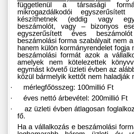
függetlenül a társasági formá
mikrogazdálkodói egyszerűsített
készíthetnek (eddig vagy egys
beszámolót, vagy – bizonyos ese
egyszerűsített éves beszámoló
beszámolási forma szabályait nem a 
hanem külön kormányrendelet fogja m
beszámolási formát azok a vállalko
amelyek nem kötelezettek könyvvi
egymást követő üzleti évben az aláb
közül bármelyik kettőt nem haladják
·
mérlegfőösszeg: 100millió Ft
·
éves nettó árbevétel: 200millió Ft
·
az üzleti évben átlagosan foglalko
fő.
Ha a vállalkozás e beszámolási formát