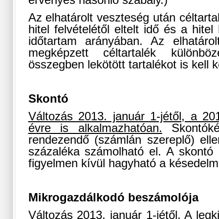
érvényes hasonló szabály.)
Az elhatárolt veszteség után céltarta
hitel felvételétől eltelt idő és a hitel
időtartam arányában. Az elhatáro
megképzett céltartalék különböz
összegben lekötött tartalékot is kell 
Skontó
Változás 2013. január 1-jétől, a 201
évre is alkalmazhatóan.
Skontóké
rendezendő (számlán szereplő) ellen
százaléka számolható el. A skontó
figyelmen kívül hagyható a késedelm
Mikrogazdálkodó beszámolója
Változás 2013. január 1-jétől.
A legk