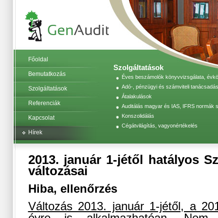
Főoldal
Szolgáltatások
Bemutatkozás
Éves beszámolók könyvvizsgálata, évköz
Adó-, pénzügyi és számviteli tanácsadás
Szolgáltatások
Átalakulások
Referenciák
Auditálás magyar és IAS, IFRS normák s
Konszolidálás
Kapcsolat
Cégátvilágítás, vagyonértékelés
Hírek
2013. január 1-jétől hatályos S
változásai
Hiba, ellenőrzés
Változás 2013. január 1-jétől, a 201