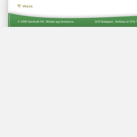
Vissza
© 2009 GenAudit Kft. Minden jog fenntartva.
1143 Budapest, Stefánia út 57/b 