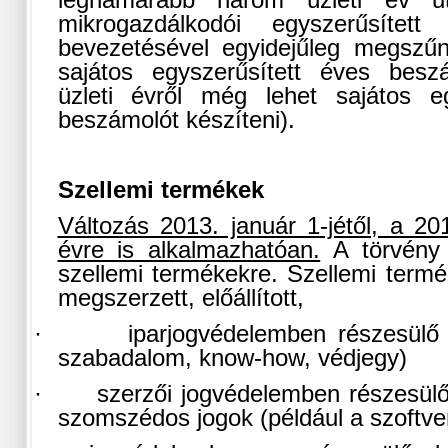
leghamarabb három üzleti év u
mikrogazdálkodói egyszerűsítet
bevezetésével egyidejűleg megszűn
sajátos egyszerűsített éves bes
üzleti évről még lehet sajátos eg
beszámolót készíteni).
Szellemi termékek
Változás 2013. január 1-jétől, a 201
évre is alkalmazhatóan.
A törvény 
szellemi termékekre. Szellemi term
megszerzett, előállított,
·
iparjogvédelemben részesülő 
szabadalom, know-how, védjegy)
·
szerzői jogvédelemben részesül
szomszédos jogok (például a szoftve