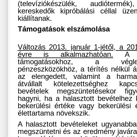
(televíziókészülék, audióterm
kereskedők kipróbálási céllal üze
kiállítanak.
Támogatások elszámolása
Változás 2013. január 1-jétől, a 201
évre is alkalmazhatóan.
A fej
támogatásokhoz, a végle
pénzeszközökhöz, a térítés nélkül á
az elengedett, valamint a harma
átvállalt kötelezettséghez kapc
bevételek megszüntetésekor figy
hagyni, ha a halasztott bevételhez
bekerülési értéke vagy bekerülési
élettartama növekszik.
A halasztott bevételeket ugyanabb
megszüntetni és az eredmény javára 