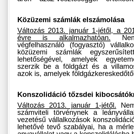
Közüzemi számlák elszámolása
Változás 2013. január 1-jétől, a 201
évre is alkalmazhatóan.
Nem
végfelhasználó (fogyasztó) vállal
közüzemi számlák egyszerűsítet
lehetőségével, amelyek egyeteme
szerzik be a földgázt és a villam
azok is, amelyek földgázkereskedőtől
Konszolidáció tőzsdei kibocsátók
Változás 2013. január 1-jétől.
Nem 
számviteli törvénynek a leányváll
vezetésű vállalkozások konszolidáció
lehetővé tevő szabályai, ha a mérle