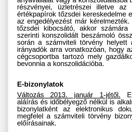
anyavállalat vagy a konszolidálásba b
részvényei, üzletrészei illetve az 
értékpapírok tőzsdei kereskedelme e
az engedélyezést már kérelmezték. 
tőzsdei kibocsátó, akkor számára
szerinti konszolidált beszámoló öss
során a számviteli törvény helyett
irányadók arra vonatkozóan, hogy az
cégcsoportba tartozó mely gazdálk
bevonnia a konszolidációba.
E-bizonylatok
Változás 2013. január 1-jétől.
Elv
aláírás és időbélyegző nélkül is alka
bizonylatként az elektronikus dok
megfelel a számviteli törvény bizon
előírásainak.