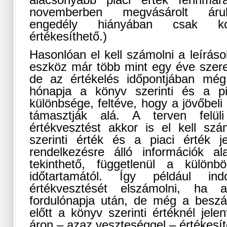
alacsonyabb piaci érték fennmar
novemberben megvásárolt áruk
engedély hiányában csak kor
értékesíthető.)
Hasonlóan el kell számolni a leíráso
eszköz már több mint egy éve szer
de az értékelés időpontjában mé
hónapja a könyv szerinti és a pia
különbsége, feltéve, hogy a jövőbeli
támasztják alá. A terven felüli
értékvesztést akkor is el kell sz
szerinti érték és a piaci érték j
rendelkezésre álló információk al
tekinthető, függetlenül a különbö
időtartamától. Így például in
értékvesztését elszámolni, ha
fordulónapja után, de még a beszá
előtt a könyv szerinti értéknél jel
áron – azaz veszteséggel – értékesít