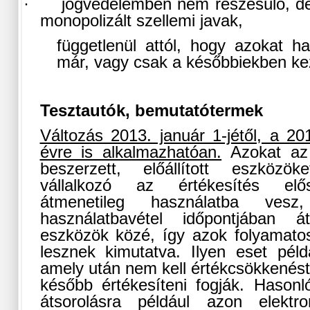
·
jogvédelemben nem részesülő, de
monopolizált szellemi javak,
függetlenül attól, hogy azokat ha
már, vagy csak a későbbiekben kez
Tesztautók, bemutatótermek
Változás 2013. január 1-jétől, a 201
évre is alkalmazhatóan.
Azokat az é
beszerzett, előállított eszközö
vállalkozó az értékesítés elős
átmenetileg használatba ve
használatbavétel időpontjában á
eszközök közé, így azok folyamato
lesznek kimutatva. Ilyen eset péld
amely után nem kell értékcsökkenést
később értékesíteni fogják. Hason
átsorolásra például azon elektro