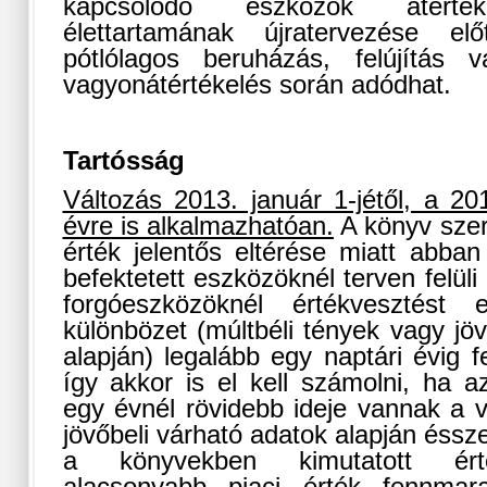
kapcsolódó eszközök átérték
élettartamának újratervezése elő
pótlólagos beruházás, felújítás v
vagyonátértékelés során adódhat.
Tartósság
Változás 2013. január 1-jétől, a 201
évre is alkalmazhatóan.
A könyv szeri
érték jelentős eltérése miatt abban
befektetett eszközöknél terven felüli
forgóeszközöknél értékvesztést 
különbözet (múltbéli tények vagy jö
alapján) legalább egy naptári évig fe
így akkor is el kell számolni, ha a
egy évnél rövidebb ideje vannak a v
jövőbeli várható adatok alapján éssze
a könyvekben kimutatott érté