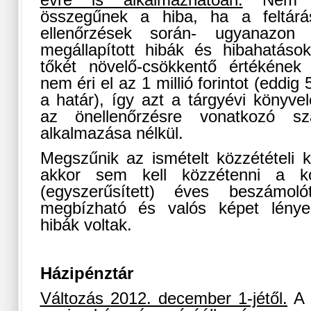
évre is alkalmazhatóan.
Nem mi
összegűnek a hiba, ha a feltár
ellenőrzések során- ugyanazon
megállapított hibák és hibahatáso
tőkét növelő-csökkentő értékének
nem éri el az 1 millió forintot (eddig 
a határ), így azt a tárgyévi könyvelé
az önellenőrzésre vonatkozó szá
alkalmazása nélkül.
Megszűnik az ismételt közzétételi k
akkor sem kell közzétenni a ko
(egyszerűsített) éves beszámo
megbízható és valós képet lénye
hibák voltak.
Házipénztár
Változás 2012. december 1-jétől.
A v