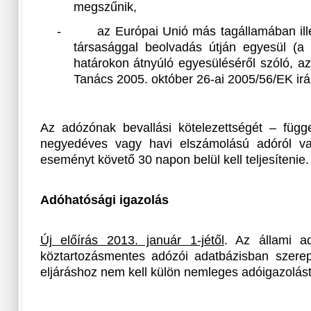
megszűnik,
-
az Európai Unió más tagállamában ill
társasággal beolvadás útján egyesül (a 
határokon átnyúló egyesüléséről szóló, a
Tanács 2005. október 26-ai 2005/56/EK irá
Az adózónak bevallási kötelezettségét – függe
negyedéves vagy havi elszámolású adóról va
eseményt követő 30 napon belül kell teljesítenie.
Adóhatósági igazolás
Új előírás 2013. január 1-jétől
. Az állami ad
köztartozásmentes adózói adatbázisban szere
eljáráshoz nem kell külön nemleges adóigazolást