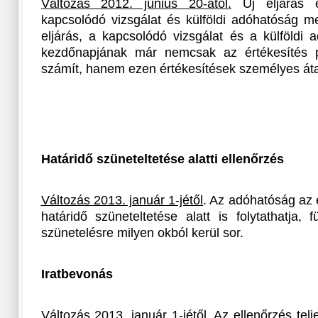
Változás 2012. június 20-ától.
Új eljárás e
kapcsolódó vizsgálat és külföldi adóhatóság m
eljárás, a kapcsolódó vizsgálat és a külföldi
kezdőnapjának már nemcsak az értékesítés 
számít, hanem ezen értékesítések személyes áta
Határidő szüneteltetése alatti ellenőrzés
Változás 2013. január 1-jétől
. Az adóhatóság az e
határidő szüneteltetése alatt is folytathatja, 
szünetelésre milyen okból kerül sor.
Iratbevonás
Változás 2013. január 1-jétől.
Az ellenőrzés telje