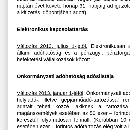
naptári évet követő hónap 31. napjáig ad igazolá
a kifizetés időpontjában adott).
Elektronikus kapcsolattartás
Változás 2013. július 1-jétől.
Elektronikusan a
állami adóhatóság és a pénzügyi, pénzforgal
befektetési vállalkozások között.
Önkormányzati adóhatóság adóslistája
Változás 2013. január 1-jétől
. Önkormányzati ad
helyiadó-, illetve gépjárműadó-tartozással 
adatait teheti közzé, akiknek a tartozá
magánszemélyek esetében az 50 ezer – forintot
keresztül folyamatosan fennáll. (Korábban 1
esetében ezer – forintos adótartozás elég volt a l