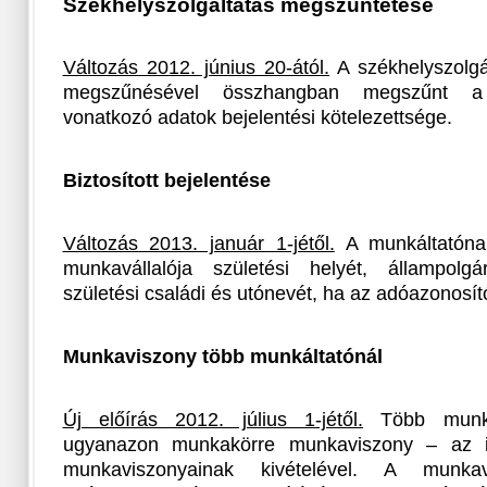
Székhelyszolgáltatás megszüntetése
Változás 2012. június 20-ától.
A székhelyszolgá
megszűnésével összhangban megszűnt a sz
vonatkozó adatok bejelentési kötelezettsége.
Biztosított bejelentése
Változás 2013. január 1-jétől.
A munkáltatónak
munkavállalója születési helyét, állampolgá
születési családi és utónevét, ha az adóazonosí
Munkaviszony több munkáltatónál
Új előírás 2012. július 1-jétől.
Több munkált
ugyanazon munkakörre munkaviszony – az is
munkaviszonyainak kivételével. A munkav