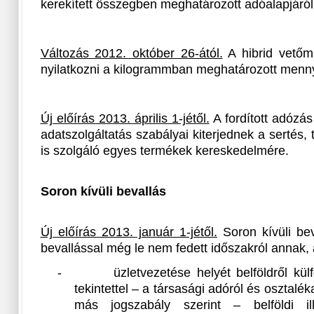
kerekített összegben meghatározott adóalapjáról
Változás 2012. október 26-ától.
A hibrid vetőm
nyilatkozni a kilogrammban meghatározott menny
Új előírás 2013. április 1-jétől.
A fordított adózá
adatszolgáltatás szabályai kiterjednek a sertés
is szolgáló egyes termékek kereskedelmére.
Soron kívüli bevallás
Új előírás 2013. január 1-jétől.
Soron kívüli bev
bevallással még le nem fedett időszakról annak, 
-
üzletvezetése helyét belföldről kül
tekintettel – a társasági adóról és osztalé
más jogszabály szerint – belföldi il