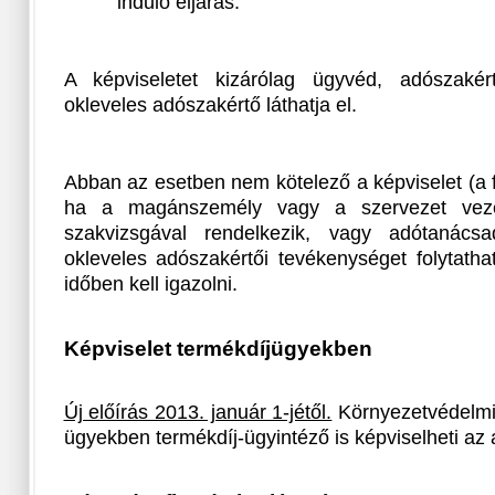
induló eljárás.
A képviseletet kizárólag ügyvéd, adószaké
okleveles adószakértő láthatja el.
Abban az esetben nem kötelező a képviselet (a 
ha a magánszemély vagy a szervezet vezető
szakvizsgával rendelkezik, vagy adótanácsa
okleveles adószakértői tevékenységet folytath
időben kell igazolni.
Képviselet termékdíjügyekben
Új előírás 2013. január 1-jétől.
Környezetvédelmi 
ügyekben termékdíj-ügyintéző is képviselheti az 