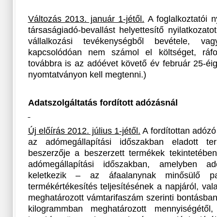
Változás 2013. január 1-jétől.
A foglalkoztatói n
társaságiadó-bevallást helyettesítő nyilatkoza
vállalkozási tevékenységből bevétele, v
kapcsolódóan nem számol el költséget, ráford
továbbra is az adóévet követő év február 25-éig,
nyomtatványon kell megtenni.)
Adatszolgáltatás fordított adózásnál
Új előírás 2012. július 1-jétől.
A fordítottan adózó
az adómegállapítási időszakban eladott te
beszerzője a beszerzett termékek tekintetében
adómegállapítási időszakban, amelyben adóf
keletkezik – az áfaalanynak minősülő pa
termékértékesítés teljesítésének a napjáról, va
meghatározott vámtarifaszám szerinti bontásban
kilogrammban meghatározott mennyiségétől, 