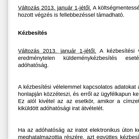
Változás 2013. január 1-jétől.
A költségmentesség
hozott végzés is fellebbezéssel támadható.
Kézbesítés
Változás 2013. január 1-jétől.
A kézbesítési v
eredménytelen küldeménykézbesítés eset
adóhatóság.
A kézbesítési vélelemmel kapcsolatos adatokat 
honlapján közzéteszi, és erről az ügyfélkapun ker
Ez alól kivétel az az esetkör, amikor a címze
kiküldött adóhatósági irat átvételét.
Ha az adóhatóság az iratot elektronikus úton ké
meghatalmazottja részére, azt együttes kézbes