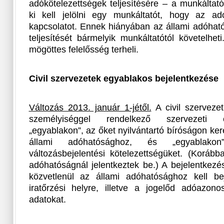
adókötelezettségek teljesítésére – a munkáltat
ki kell jelölni egy munkáltatót, hogy az ad
kapcsolatot. Ennek hiányában az állami adóhat
teljesítését bármelyik munkáltatótól követelhe
mögöttes felelősség terheli.
Civil szervezetek egyablakos bejelentkezése
Változás 2013. január 1-jétől.
A civil szervezete
személyiséggel rendelkező szervezeti 
„egyablakon”, az őket nyilvántartó bíróságon ker
állami adóhatósághoz, és „egyablakon” 
változásbejelentési kötelezettségüket. (Korább
adóhatóságnál jelentkeztek be.) A bejelentkezé
közvetlenül az állami adóhatósághoz kell be
iratőrzési helyre, illetve a jogelőd adóazon
adatokat.