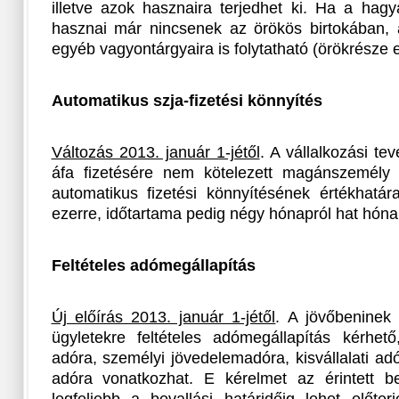
illetve azok hasznaira terjedhet ki. Ha a hag
hasznai már nincsenek az örökös birtokában, 
egyéb vagyontárgyaira is folytatható (örökrésze e
Automatikus szja-fizetési könnyítés
Változás 2013. január 1-jétől
. A vállalkozási te
áfa fizetésére nem kötelezett magánszemély s
automatikus fizetési könnyítésének értékhatár
ezerre, időtartama pedig négy hónapról hat hóna
Feltételes adómegállapítás
Új előírás 2013. január 1-jétől
. A jövőbeninek
ügyletekre feltételes adómegállapítás kérhet
adóra, személyi jövedelemadóra, kisvállalati adór
adóra vonatkozhat. E kérelmet az érintett be