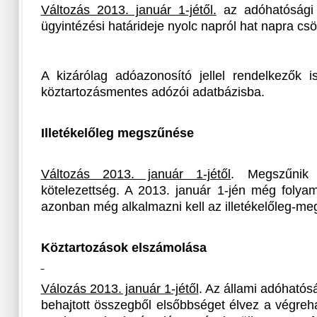
Változás 2013. január 1-jétől.
az adóhatósági i
ügyintézési határideje nyolc napról hat napra cs
A kizárólag adóazonosító jellel rendelkezők is
köztartozásmentes adózói adatbázisba.
Illetékelőleg megszűnése
Változás 2013. január 1-jétől
. Megszűnik az
kötelezettség. A 2013. január 1-jén még folya
azonban még alkalmazni kell az illetékelőleg-meg
Köztartozások elszámolása
Válozás 2013. január 1-jétől
. Az állami adóhatós
behajtott összegből elsőbbséget élvez a végrehaj