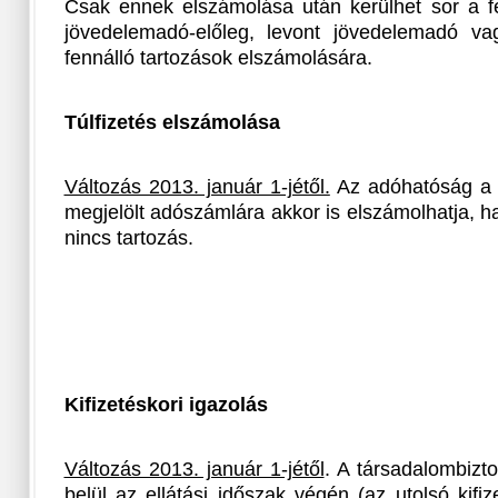
Csak ennek elszámolása után kerülhet sor a 
jövedelemadó-előleg, levont jövedelemadó va
fennálló tartozások elszámolására.
Túlfizetés elszámolása
Változás 2013. január 1-jétől.
Az adóhatóság a tú
megjelölt adószámlára akkor is elszámolhatja, 
nincs tartozás.
Kifizetéskori igazolás
Változás 2013. január 1-jétől
. A társadalombizto
belül az ellátási időszak végén (az utolsó kifiz