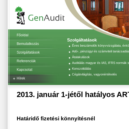
Főoldal
Szolgáltatások
Bemutatkozás
Éves beszámolók könyvvizsgálata, évköz
Adó-, pénzügyi és számviteli tanácsadás
Szolgáltatások
Átalakulások
Referenciák
Auditálás magyar és IAS, IFRS normák s
Konszolidálás
Kapcsolat
Cégátvilágítás, vagyonértékelés
Hírek
2013. január 1-jétől hatályos AR
Határidő fizetési könnyítésnél