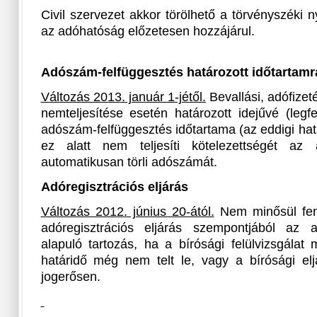
Civil szervezet akkor törölhető a törvényszéki n
az adóhatóság előzetesen hozzájárul.
Adószám-felfüggesztés határozott időtartamr
Változás 2013. január 1-jétől.
Bevallási, adófizeté
nemteljesítése esetén határozott idejűvé (legf
adószám-felfüggesztés időtartama (az eddigi hatá
ez alatt nem teljesíti kötelezettségét az
automatikusan törli adószámát.
Adóregisztrációs eljárás
Változás 2012. június 20-ától.
Nem minősül fenn
adóregisztrációs eljárás szempontjából az a
alapuló tartozás, ha a bírósági felülvizsgálat 
határidő még nem telt le, vagy a bírósági el
jogerősen.