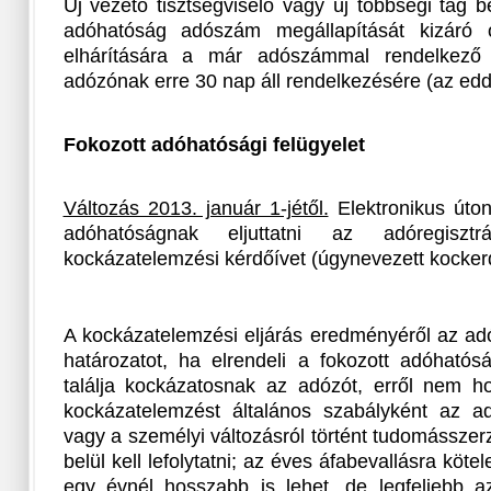
Új vezető tisztségviselő vagy új többségi tag 
adóhatóság adószám megállapítását kizáró 
elhárítására a már adószámmal rendelkező a
adózónak erre 30 nap áll rendelkezésére (az eddi
Fokozott adóhatósági felügyelet
Változás 2013. január 1-jétől.
Elektronikus úton 
adóhatóságnak eljuttatni az adóregisztr
kockázatelemzési kérdőívet (úgynevezett kockerd
A kockázatelemzési eljárás eredményéről az ad
határozatot, ha elrendeli a fokozott adóhatós
találja kockázatosnak az adózót, erről nem ho
kockázatelemzést általános szabályként az a
vagy a személyi változásról történt tudomásszer
belül kell lefolytatni; az éves áfabevallásra köte
egy évnél hosszabb is lehet, de legfeljebb az