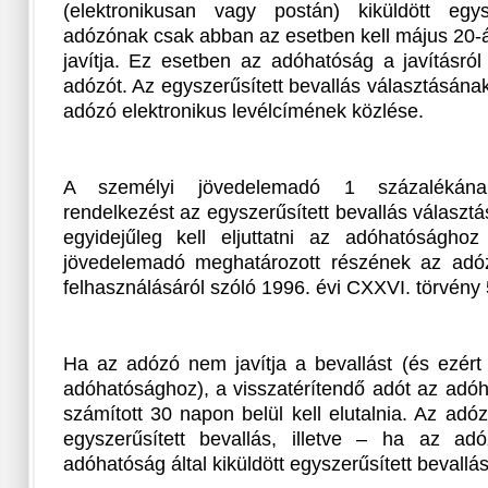
(elektronikusan vagy postán) kiküldött egys
adózónak csak abban az esetben kell május 20-á
javítja. Ez esetben az adóhatóság a javításról 
adózót. Az egyszerűsített bevallás választásának
adózó elektronikus levélcímének közlése.
A személyi jövedelemadó 1 százalékának 
rendelkezést az egyszerűsített bevallás választ
egyidejűleg kell eljuttatni az adóhatóságho
jövedelemadó meghatározott részének az adóz
felhasználásáról szóló 1996. évi CXXVI. törvény 
Ha az adózó nem javítja a bevallást (és ezért
adóhatósághoz), a visszatérítendő adót az adó
számított 30 napon belül kell elutalnia. Az adóz
egyszerűsített bevallás, illetve – ha az ad
adóhatóság által kiküldött egyszerűsített bevallá