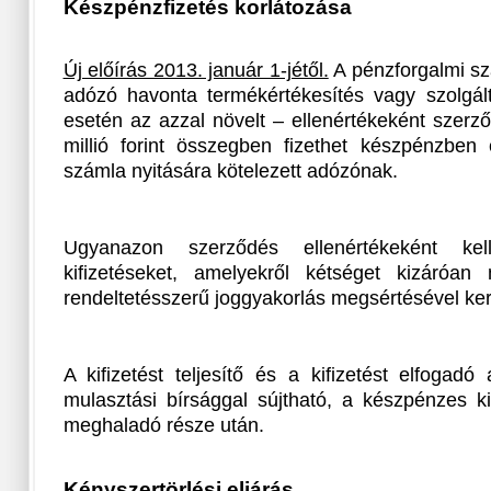
Készpénzfizetés korlátozása
Új előírás 2013. január 1-jétől.
A pénzforgalmi sz
adózó havonta termékértékesítés vagy szolgált
esetén az azzal növelt – ellenértékeként szerz
millió forint összegben fizethet készpénzben
számla nyitására kötelezett adózónak.
Ugyanazon szerződés ellenértékeként kel
kifizetéseket, amelyekről kétséget kizáróan
rendeltetésszerű joggyakorlás megsértésével ker
A kifizetést teljesítő és a kifizetést elfogad
mulasztási bírsággal sújtható, a készpénzes kifi
meghaladó része után.
Kényszertörlési eljárás