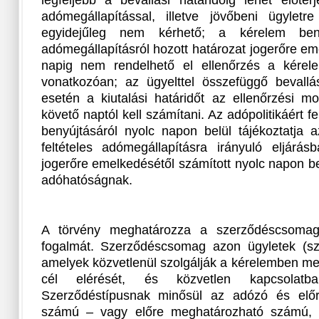
legfeljebb a bevallási határidőig lehet előterje
adómegállapítással, illetve jövőbeni ügylet
egyidejűleg nem kérhető; a kérelem benyú
adómegállapításról hozott határozat jogerőre em
napig nem rendelhető el ellenőrzés a kérele
vonatkozóan; az ügyelttel összefüggő bevallás
esetén a kiutalási határidőt az ellenőrzési mo
követő naptól kell számítani. Az adópolitikáért f
benyújtásáról nyolc napon belül tájékoztatja 
feltételes adómegállapításra irányuló eljárá
jogerőre emelkedésétől számított nyolc napon be
adóhatóságnak.
A törvény meghatározza a szerződéscsomag, 
fogalmát. Szerződéscsomag azon ügyletek (sz
amelyek közvetlenül szolgálják a kérelemben me
cél elérését, és közvetlen kapcsolatb
Szerződéstípusnak minősül az adózó és elő
számú – vagy előre meghatározható számú, 