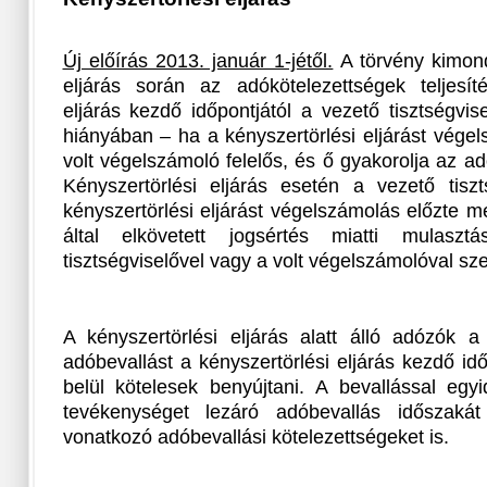
Új előírás 2013. január 1-jétől.
A törvény kimond
eljárás során az adókötelezettségek teljesíté
eljárás kezdő időpontjától a vezető tisztségvise
hiányában – ha a kényszertörlési eljárást vége
volt végelszámoló felelős, és ő gyakorolja az ad
Kényszertörlési eljárás esetén a vezető tis
kényszertörlési eljárást végelszámolás előzte 
által elkövetett jogsértés miatti mulaszt
tisztségviselővel vagy a volt végelszámolóval sz
A kényszertörlési eljárás alatt álló adózók a
adóbevallást a kényszertörlési eljárás kezdő i
belül kötelesek benyújtani. A bevallással egyid
tevékenységet lezáró adóbevallás időszaká
vonatkozó adóbevallási kötelezettségeket is.