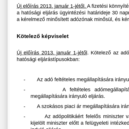
Új előírás 2013. január 1-jétől.
A fizetési könnyít
a hatósági eljárás ügyintézési határideje 30 na
a kérelmező minősített adózónak minősül, és kért
Kötelező képviselet
Új előírás 2013. január 1-jétől
. Kötelező az adó
hatósági eljárástípusokban:
-
Az adó feltételes megállapítására irányul
-
A feltételes adómegállapí
megállapítására irányuló eljárás.
-
A szokásos piaci ár megállapítására irán
-
Az adópolitikáért felelős miniszter
kijelölt miniszter előtt a felügyeleti intézk