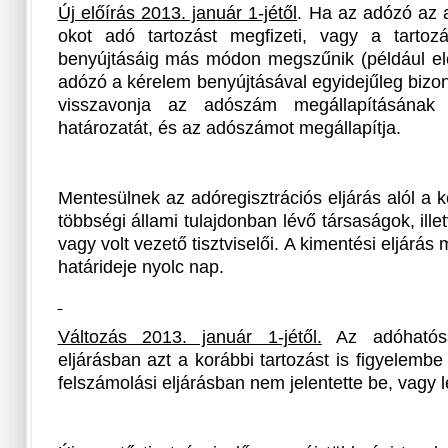
Új előírás 2013. január 1-jétől
. Ha az adózó az
okot adó tartozást megfizeti, vagy a tartoz
benyújtásáig más módon megszűnik (például elév
adózó a kérelem benyújtásával egyidejűleg bizo
visszavonja az adószám megállapításának 
határozatát, és az adószámot megállapítja.
Mentesülnek az adóregisztrációs eljárás alól a 
többségi állami tulajdonban lévő társaságok, ille
vagy volt vezető tisztviselői. A kimentési eljárá
határideje nyolc nap.
Változás 2013. január 1-jétől.
Az adóhatósá
eljárásban azt a korábbi tartozást is figyelembe
felszámolási eljárásban nem jelentette be, vagy l