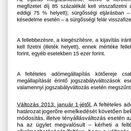
megfizetet díj 85 százalékát kell visszafizetn
eddigi 75 % helyett); sürgősségi eljárásban –
késedelme esetén – a sürgősségi felár visszafize
A fellebbezésre, a kiegészítésre, a kijavítás irán
kell fizetni (illeték helyett), ennek mértéke fe
forint, egyéb esetekben 15 ezer forint.
A feltételes adómegállapítás kötőereje cs
megállapítását érintő jogszabályváltozások e
valamennyi jogszabályváltozás esetén megszűnt
Változás 2013. január 1-jétől.
A feltételes ad
határozat jogerőre emelkedését követően bek
módosítás, illetve tényállásváltozás esetén a
ha az ügylet megvalósult – kérheti a felt