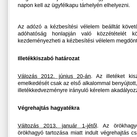
napon kell az ügyfélkapu tárhelyén elhelyezni.
Az adózó a kézbesítési vélelem beálltát követ
adóhatóság honlapján való közzétételét 
kezdeményezheti a kézbesítési vélelem megdönt
Illetékkiszabó határozat
Válozás 2012. június 20-án
. Az illetéket ki
emelkedését csak az első alkalommal benyújtott
illetékkedvezményre irányuló kérelem akadályo
Végrehajtás hagyatékra
Változás 2013. január 1-jétől
. Az örökhagy
örökhagyó tartozása miatt indult végrehajtás c