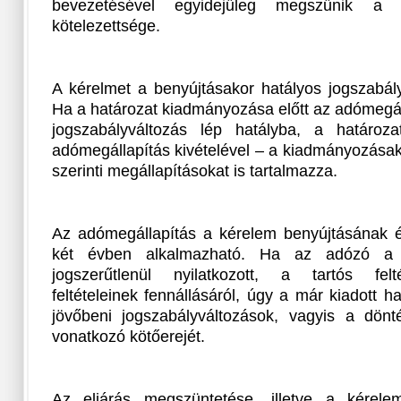
bevezetésével egyidejűleg megszűnik a k
kötelezettsége.
A kérelmet a benyújtásakor hatályos jogszabályo
Ha a határozat kiadmányozása előtt az adómegál
jogszabályváltozás lép hatályba, a határoza
adómegállapítás kivételével – a kiadmányozásak
szerinti megállapításokat is tartalmazza.
Az adómegállapítás a kérelem benyújtásának 
két évben alkalmazható. Ha az adózó a k
jogszerűtlenül nyilatkozott, a tartós felt
feltételeinek fennállásáról, úgy a már kiadott h
jövőbeni jogszabályváltozások, vagyis a dönt
vonatkozó kötőerejét.
Az eljárás megszüntetése, illetve a kérele