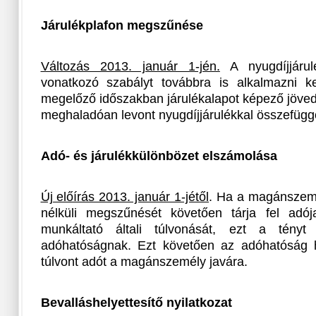
Járulékplafon megszűnése
Változás 2013. január 1-jén.
A nyugdíjjárul
vonatkozó szabályt továbbra is alkalmazni ke
megelőző időszakban járulékalapot képező jöved
meghaladóan levont nyugdíjjárulékkal összefügg
Adó- és járulékkülönbözet elszámolása
Új előírás 2013. január 1-jétől
. Ha a magánszemé
nélküli megszűnését követően tárja fel adója
munkáltató általi túlvonását, ezt a tényt 
adóhatóságnak. Ezt követően az adóhatóság hat
túlvont adót a magánszemély javára.
Bevalláshelyettesítő nyilatkozat