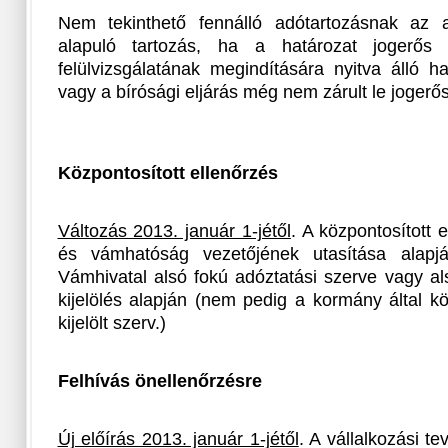
Nem tekinthető fennálló adótartozásnak az a
alapuló tartozás, ha a határozat jogerős
felülvizsgálatának megindítására nyitva álló h
vagy a bírósági eljárás még nem zárult le jogerő
Központosított ellenőrzés
Változás 2013. január 1-jétől
. A központosított 
és vámhatóság vezetőjének utasítása alap
Vámhivatal alsó fokú adóztatási szerve vagy a
kijelölés alapján (nem pedig a kormány által kö
kijelölt szerv.)
Felhívás önellenőrzésre
Új előírás 2013. január 1-jétől
. A vállalkozási t