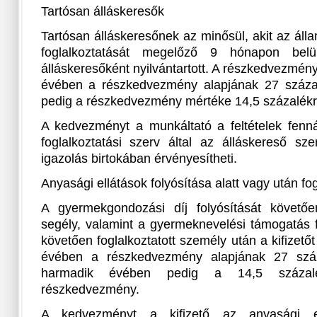
Tartósan álláskeresők
Tartósan álláskeresőnek az minősül, akit az álla
foglalkoztatását megelőző 9 hónapon bel
álláskeresőként nyilvántartott. A részkedvezmény
évében a részkedvezmény alapjának 27 száza
pedig a részkedvezmény mértéke 14,5 százalékr
A kedvezményt a munkáltató a feltételek fennál
foglalkoztatási szerv által az álláskereső sze
igazolás birtokában érvényesítheti.
Anyasági ellátások folyósítása alatt vagy után fog
A gyermekgondozási díj folyósítását követő
segély, valamint a gyermeknevelési támogatás f
követően foglalkoztatott személy után a kifizetőt
évében a részkedvezmény alapjának 27 száza
harmadik évében pedig a 14,5 százalé
részkedvezmény.
A kedvezményt a kifizető az anyasági ell