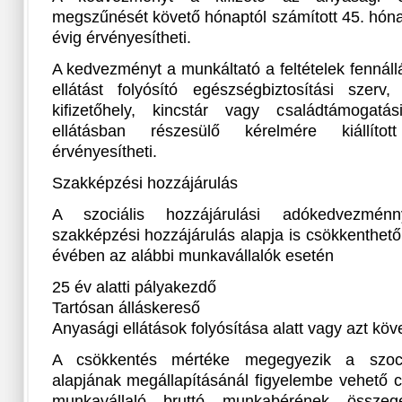
megszűnését követő hónaptól számított 45. hóna
évig érvényesítheti.
A kedvezményt a munkáltató a feltételek fennáll
ellátást folyósító egészségbiztosítási szerv,
kifizetőhely, kincstár vagy családtámogatás
ellátásban részesülő kérelmére kiállítot
érvényesítheti.
Szakképzési hozzájárulás
A szociális hozzájárulási adókedvezmé
szakképzési hozzájárulás alapja is csökkenthető 
évében az alábbi munkavállalók esetén
25 év alatti pályakezdő
Tartósan álláskereső
Anyasági ellátások folyósítása alatt vagy azt köve
A csökkentés mértéke megegyezik a szociá
alapjának megállapításánál figyelembe vehető cs
munkavállaló bruttó munkabérének összeg