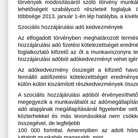
törvények módosításáról szóló törvény munkált
lehetőségeit szabályozó részleteit foglaljuk
többsége 2013. január 1-én lép hatályba, a kivéte
Szociális hozzájárulási adó kedvezmények
Az elfogadott törvényben meghatározott termés
hozzájárulási adó fizetési kötelezettséget ere
foglalkoztató kifizető az őt a munkaviszonyra tek
hozzájárulási adóból adókedvezményt vehet igé
Az adókedvezmény összegét a kifizető havo
fennálló adófizetési kötelezettséget eredmén
külön-külön kiszámított részkedvezmények össze
A szociális hozzájárulási adóból érvényesíthe
megegyezik a munkavállalót az adómegállapítási
adó alapjának megállapításánál figyelembe vett
közterhekkel és más levonásokkal nem csökke
összegével, de legfeljebb
100 000 forinttal. Amennyiben az adott hón
juttatott munkabér magasabb, mint