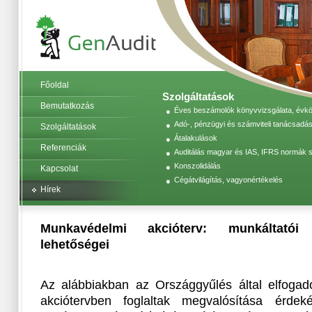
Főoldal
Szolgáltatások
Bemutatkozás
Éves beszámolók könyvvizsgálata, évköz
Adó-, pénzügyi és számviteli tanácsadás
Szolgáltatások
Átalakulások
Referenciák
Auditálás magyar és IAS, IFRS normák s
Konszolidálás
Kapcsolat
Cégátvilágítás, vagyonértékelés
Hírek
Munkavédelmi akcióterv: munkáltatói
lehetőségei
Az alábbiakban az Országgyűlés által elfogad
akciótervben foglaltak megvalósítása érde