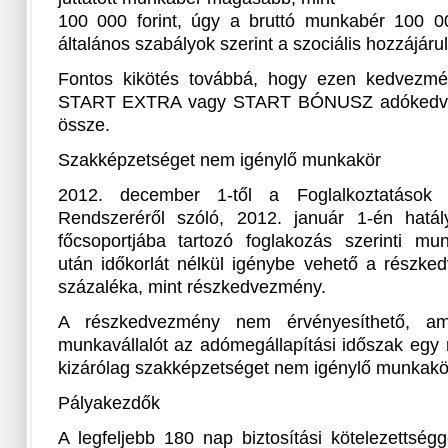
100 000 forint, úgy a bruttó munkabér 100 000
általános szabályok szerint a szociális hozzájárul
Fontos kikötés továbbá, hogy ezen kedvez
START EXTRA vagy START BÓNUSZ adókedve
össze.
Szakképzetséget nem igénylő munkakör
2012. december 1-től a Foglalkoztatások 
Rendszeréről szóló, 2012. január 1-én hat
főcsoportjába tartozó foglakozás szerinti mun
után időkorlát nélkül igénybe vehető a részke
százaléka, mint részkedvezmény.
A részkedvezmény nem érvényesíthető, am
munkavállalót az adómegállapítási időszak eg
kizárólag szakképzetséget nem igénylő munkakör
Pályakezdők
A legfeljebb 180 nap biztosítási kötelezettség