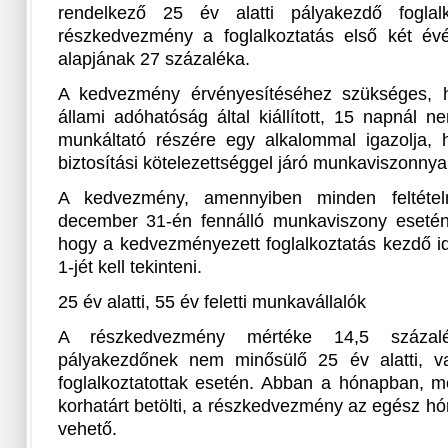
rendelkező 25 év alatti pályakezdő foglalko
részkedvezmény a foglalkoztatás első két é
alapjának 27 százaléka.
A kedvezmény érvényesítéséhez szükséges, 
állami adóhatóság által kiállított, 15 napnál 
munkáltató részére egy alkalommal igazolja, 
biztosítási kötelezettséggel járó munkaviszonnyal
A kedvezmény, amennyiben minden feltétel
december 31-én fennálló munkaviszony esetén 
hogy a kedvezményezett foglalkoztatás kezdő i
1-jét kell tekinteni.
25 év alatti, 55 év feletti munkavállalók
A részkedvezmény mértéke 14,5 százalé
pályakezdőnek nem minősülő 25 év alatti, va
foglalkoztatottak esetén. Abban a hónapban, m
korhatárt betölti, a részkedvezmény az egész h
vehető.