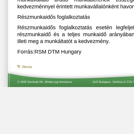
kedvezménnyel érintett munkavállalónként havont
Részmunkaidős foglalkoztatás
Részmunkaidős foglalkoztatás esetén legfelj
részmunkaidő és a teljes munkaidő arányában
illeti meg a munkáltatót a kedvezmény.
Forrás:RSM DTM Hungary
Vissza
© 2009 GenAudit Kft. Minden jog fenntartva.
1143 Budapest, Stefánia út 57/b 