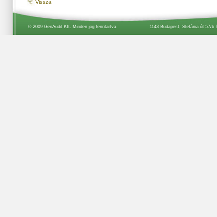
Vissza
© 2009 GenAudit Kft. Minden jog fenntartva.
1143 Budapest, Stefánia út 57/b 