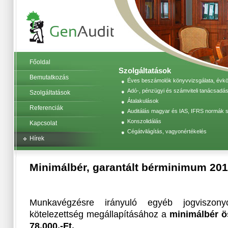
Főoldal
Szolgáltatások
Bemutatkozás
Éves beszámolók könyvvizsgálata, évköz
Adó-, pénzügyi és számviteli tanácsadás
Szolgáltatások
Átalakulások
Referenciák
Auditálás magyar és IAS, IFRS normák s
Konszolidálás
Kapcsolat
Cégátvilágítás, vagyonértékelés
Hírek
Minimálbér, garantált bérminimum 201
Munkavégzésre irányuló egyéb jogviszonyok
kötelezettség megállapításához a
minimálbér ös
78.000,-Ft.