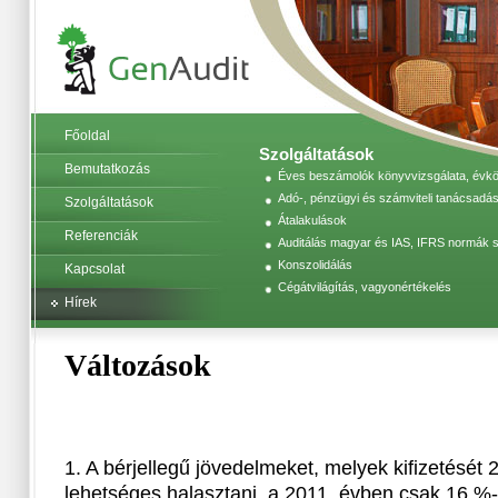
Főoldal
Szolgáltatások
Bemutatkozás
Éves beszámolók könyvvizsgálata, évköz
Adó-, pénzügyi és számviteli tanácsadás
Szolgáltatások
Átalakulások
Referenciák
Auditálás magyar és IAS, IFRS normák s
Konszolidálás
Kapcsolat
Cégátvilágítás, vagyonértékelés
Hírek
Változások
1. A bérjellegű jövedelmeket, melyek kifizetését 
lehetséges halasztani, a 2011. évben csak 16 %-