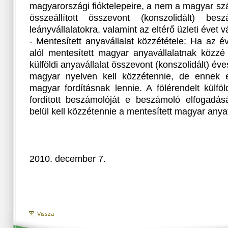
magyarországi fióktelepeire, a nem a magyar szá
összeállított összevont (konszolidált) be
leányvállalatokra, valamint az eltérő üzleti évet v
- Mentesített anyavállalat közzététele: Ha az 
alól mentesített magyar anyavállalatnak közzé 
külföldi anyavállalat összevont (konszolidált) év
magyar nyelven kell közzétennie, de ennek e
magyar fordításnak lennie. A fölérendelt külfö
fordított beszámolóját e beszámoló elfogadás
belül kell közzétennie a mentesített magyar anya
2010. december 7.
Vissza