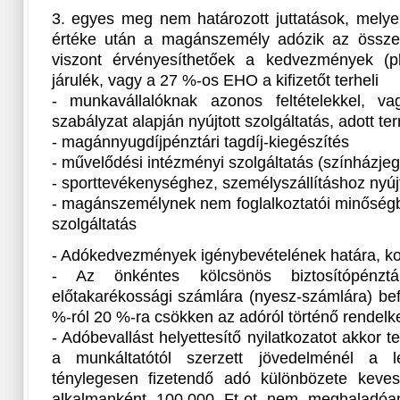
3. egyes meg nem határozott juttatások, melyek
értéke után a magánszemély adózik az összev
viszont érvényesíthetőek a kedvezmények (pl
járulék, vagy a 27 %-os EHO a kifizetőt terheli
- munkavállalóknak azonos feltételekkel, v
szabályzat alapján nyújtott szolgáltatás, adott te
- magánnyugdíjpénztári tagdíj-kiegészítés
- művelődési intézményi szolgáltatás (színházjegy
- sporttevékenységhez, személyszállításhoz nyújt
- magánszemélynek nem foglalkoztatói minőségbe
szolgáltatás
- Adókedvezmények igénybevételének határa, ko
- Az önkéntes kölcsönös biztosítópénztá
előtakarékossági számlára (nyesz-számlára) bef
%-ról 20 %-ra csökken az adóról történő rendelk
- Adóbevallást helyettesítő nyilatkozatot akkor
a munkáltatótól szerzett jövedelménél a 
ténylegesen fizetendő adó különbözete keves
alkalmanként 100.000 Ft-ot nem meghaladóan 