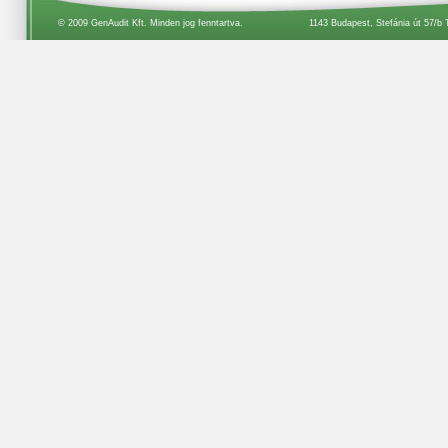
© 2009 GenAudit Kft. Minden jog fenntartva.
1143 Budapest, Stefánia út 57/b 