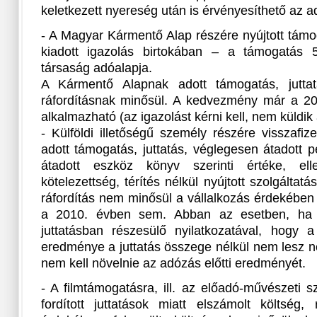
keletkezett nyereség után is érvényesíthető az
- A Magyar Kármentő Alap részére nyújtott támog
kiadott igazolás birtokában – a támogatás 
társaság adóalapja.
A Kármentő Alapnak adott támogatás, juttatá
ráfordításnak minősül. A kedvezmény már a 20
alkalmazható (az igazolást kérni kell, nem küldik
- Külföldi illetőségű személy részére visszafize
adott támogatás, juttatás, véglegesen átadott p
átadott eszköz könyv szerinti értéke, ellen
kötelezettség, térítés nélkül nyújtott szolgáltatá
ráfordítás nem minősül a vállalkozás érdekében
a 2010. évben sem. Abban az esetben, ha a
juttatásban részesülő nyilatkozatával, hogy 
eredménye a juttatás összege nélkül nem lesz ne
nem kell növelnie az adózás előtti eredményét.
- A filmtámogatásra, ill. az előadó-művészeti 
fordított juttatások miatt elszámolt költség, 