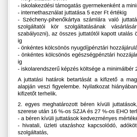
- iskolakezdési támogatás gyermekenként a mini
- internethasználat juttatása 5 ezer Ft értékig
- Szécheny-pihenőkártya számlára való juttat
szolgáltatói kör szolgáltatásának vásárlá
szabályozni), az összes juttatótól kapott utalás
ig
- önkéntes kölcsönös nyugdíjpénztári hozzájárul
- önkéntes kölcsönös egészségpénztári hozzájá
ig
- iskolarendszerű képzés költsége a minimálbér 2
A juttatási határok betartását a kifizető a ma
alapján veszi figyelembe. Nyilatkozat hiányáb
kifizetőt terhelik.
2. egyes meghatározott béren kívüli juttatáso
szerese után 16 %-os SZJA és 27 %-os EHO terhel
- a béren kívüli juttatások kedvezményes mérté
- hivatali, üzleti utazáshoz kapcsolódó, adók
szolgáltatás,