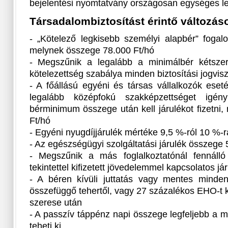
bejelentési nyomtatvány országosan egységes le
Társadalombiztosítást érintő változás
- „Kötelező legkisebb személyi alapbér” fogal
melynek összege 78.000 Ft/hó
- Megszűnik a legalább a minimálbér kétszeres
kötelezettség szabálya minden biztosítási jogvi
- A főállású egyéni és társas vállalkozók ese
legalább középfokú szakképzettséget igény
bérminimum összege után kell járulékot fizetni
Ft/hó
- Egyéni nyugdíjjárulék mértéke 9,5 %-ról 10 %-
- Az egészségügyi szolgáltatási járulék összege 
- Megszűnik a más foglalkoztatónál fennálló b
tekintettel kifizetett jövedelemmel kapcsolatos jár
- A béren kívüli juttatás vagy mentes minden 
összefüggő tehertől, vagy 27 százalékos EHO-t ke
szerese után
- A passzív táppénz napi összege legfeljebb a 
teheti ki