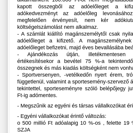
kapott összegből az adóelőleget a kifiz
adókedvezményt az adóelőleg levonásához 
megfelelően érvényesít, nem kér adókiutal
költségelszámolást nem alkalmaz.
- A számlát kiállító magánszemélytől csak nyil
adóelőleget a kifizető. A magánszemélynek
adóelőleget befizetni, majd éves bevallásába beáll
- Ajándékozás útján, illetékmentesen m
értékesítésekor a bevétel 75 %-a tekintendő
összegnek és más kiadás költségként nem vonhat
- Sportversenyen, -vetélkedőn nyert érem, tróf
függetlenül, valamint a sportesemény-szervező á
tekintettel, sporteseményre szóló belépőjegy ju
Ft-ig adómentes.
- Megszűnik az egyéni és társas vállalkozókat éri
- Egyéni vállalkozókat érintő változás:
o 500 millió Ft adóalapig 10 %-os , felette 19
SZJA