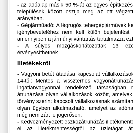
- az adóalap másik 50 %-át az egyes építkezése
települések között osztja meg az ott végzett 
arányában.
- Gépjárműadó: A légrugós tehergépjárművek 
igénybevételéhez nem kell külön bejelentést
amennyiben a járműnyilvántartás tartalmazza ezt
- A súlyos mozgáskorlátozottak 13 eze
érvényesíthetnek
Illetékekről
- Vagyoni betét átadása kapcsolat vállalkozáso
14-től: Mentes a visszterhes vagyonátruházási
ingatlanvagyonnal rendelkező társaságban 
átruházása olyan vállalkozások között, amelyek
törvény szerint kapcsolt vállalkozásnak számít
olyan ügyben alkalmazható, amelyet az adóhat
még nem zárt le jogerősen.
- Kedvezményezett eszközátruházás illetékment
el az illetékmentességtől az üzletágat 