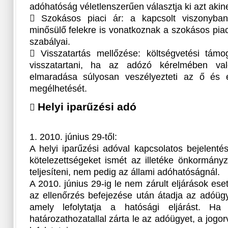
adóhatóság véletlenszerűen választja ki azt akine
 Szokásos piaci ár: a kapcsolt viszonyba
minősülő felekre is vonatkoznak a szokásos piaci
szabályai.
 Visszatartás mellőzése: költségvetési támo
visszatartani, ha az adózó kérelmében val
elmaradása súlyosan veszélyezteti az ő és e
megélhetését.
Helyi iparűzési adó

1. 2010. június 29-től:
A helyi iparűzési adóval kapcsolatos bejelentési
kötelezettségeket ismét az illetéke önkormányz
teljesíteni, nem pedig az állami adóhatóságnál.
A 2010. június 29-ig le nem zárult eljárások es
az ellenőrzés befejezése után átadja az adóüg
amely lefolytatja a hatósági eljárást. Ha
határozathozatallal zárta le az adóügyet, a jogorvo