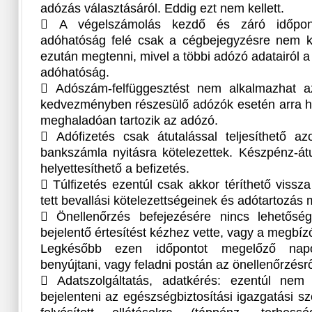
adózás választásáról. Eddig ezt nem kellett.
 A végelszámolás kezdő és záró időpont
adóhatóság felé csak a cégbejegyzésre nem kö
ezután megtenni, mivel a többi adózó adatairól a
adóhatóság.
 Adószám-felfüggesztést nem alkalmazhat az
kedvezményben részesülő adózók esetén arra hi
meghaladóan tartozik az adózó.
 Adófizetés csak átutalással teljesíthető a
bankszámla nyitásra kötelezettek. Készpénz-át
helyettesíthető a befizetés.
 Túlfizetés ezentúl csak akkor téríthető viss
tett bevallási kötelezettségeinek és adótartozás 
 Önellenőrzés befejezésére nincs lehetőség
bejelentő értesítést kézhez vette, vagy a megbíz
Legkésőbb ezen időpontot megelőző napon
benyújtani, vagy feladni postán az önellenőrzésrő
 Adatszolgáltatás, adatkérés: ezentúl nem
bejelenteni az egészségbiztosítási igazgatási sz