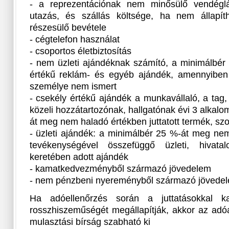
- a reprezentációnak nem minősülő vendéglá
utazás, és szállás költsége, ha nem állapít
részesülő bevétele
- cégtelefon használat
- csoportos életbiztosítás
- nem üzleti ajándéknak számító, a minimálbé
értékű reklám- és egyéb ajándék, amennyiben 
személye nem ismert
- csekély értékű ajándék a munkavállaló, a tag, 
közeli hozzátartozónak, hallgatónak évi 3 alkal
át meg nem haladó értékben juttatott termék, szo
- üzleti ajándék: a minimálbér 25 %-át meg nem
tevékenységével összefüggő üzleti, hivata
keretében adott ajándék
- kamatkedvezményből származó jövedelem
- nem pénzbeni nyereményből származó jövedele
Ha adóellenőrzés során a juttatásokkal ka
rosszhiszeműségét megállapítják, akkor az adó
mulasztási bírság szabható ki