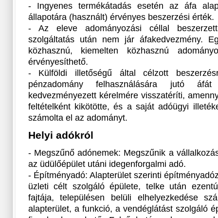
- Ingyenes termékátadás esetén az áfa alap
állapotára (használt) érvényes beszerzési érték.
- Az eleve adományozási céllal beszerzett
szolgáltatás után nem jár áfakedvezmény. E
közhasznú, kiemelten közhasznú adományoz
érvényesíthető.
- Külföldi illetőségű által célzott beszerzés
pénzadomány felhasználására jutó áf
kedvezményezett kérelmére visszatéríti, amenn
feltételként kikötötte, és a saját adóügyi illet
számolta el az adományt.
Helyi adókról
- Megszűnő adónemek: Megszűnik a vállalkozá
az üdülőépület utáni idegenforgalmi adó.
- Építményadó: Alapterület szerinti építményadóz
üzleti célt szolgáló épülete, telke után ezen
fajtája, településen belüli elhelyezkedése 
alapterület, a funkció, a vendéglátást szolgáló ép