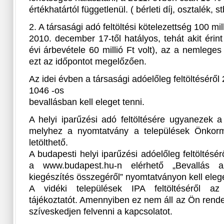
értékhatártól függetlenül. ( bérleti díj, osztalék, st
2. A társasági adó feltöltési kötelezettség 100 mi
2010. december 17-től hatályos, tehát akit érint
évi árbevétele 60 millió Ft volt), az a nemleges
ezt az időpontot megelőzően.
Az idei évben a társasági adóelőleg feltöltésérő
1046 -os
bevallásban kell eleget tenni.
A helyi iparűzési adó feltöltésére ugyanezek 
melyhez a nyomtatvány a települések Önkormá
letölthető.
A budapesti helyi iparűzési adóelőleg feltöltésé
a www.budapest.hu-n elérhető „Bevallás az
kiegészítés összegéről” nyomtatványon kell elege
A vidéki települések IPA feltöltéséről az
tájékoztatót. Amennyiben ez nem áll az Ön rend
szíveskedjen felvenni a kapcsolatot.