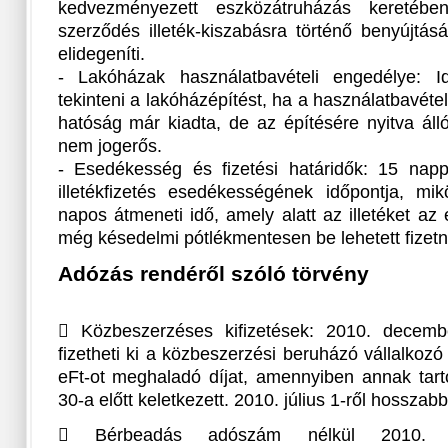
kedvezményezett eszközátruházás keretébe
szerződés illeték-kiszabásra történő benyújtás
elidegeníti.
- Lakóházak használatbavételi engedélye: Idő
tekinteni a lakóházépítést, ha a használatbavéte
hatóság már kiadta, de az építésére nyitva áll
nem jogerős.
- Esedékesség és fizetési határidők: 15 nap
illetékfizetés esedékességének időpontja, m
napos átmeneti idő, amely alatt az illetéket az
még késedelmi pótlékmentesen be lehetett fizetn
Adózás rendéről szóló törvény
 Közbeszerzéses kifizetések: 2010. decembe
fizetheti ki a közbeszerzési beruházó vállalkozó
eFt-ot meghaladó díjat, amennyiben annak tar
30-a előtt keletkezett. 2010. július 1-ről hosszabb
 Bérbeadás adószám nélkül 2010. a