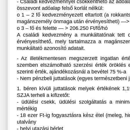
- Családi kedvezménnyel csökkenthető az adóal
összevont adóalap felső korlát nélkül:
o 1 – 2 fő kedvezményezett eltartott (a rokkant
magánszemély önmaga után érvényesítheti) —> 
o 3 – fő és felette — > 206.250 Ft/fő/hó
A családi kedvezmény a munkáltatónak tett ol
érvényesíthető, mely tartalmazza a magánszemé
munkáltató azonosító adatait.
- Az illetékmentesen megszerzett ingatlan érté
szemben elszámolható szerzési érték öröklés e
szerinti érték, ajándékozásnál a bevétel 75 %-a
- Nem pénzbeli juttatások (egyes természetbeni ju
1. béren kívüli juttatások melyek értékének 1
SZJA terheli a kifizetőt:
- üdülési csekk, üdülési szolgáltatás a min
mértékig
- 18 ezer Ft-ig fogyasztásra kész étel (meleg, h
utalvány
- helyi utazási bérlet