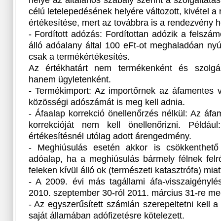
helye az általános szabály szerint a szolgáltat
célú letelepedésének helyére változott, kivétel 
értékesítése, mert az továbbra is a rendezvény h
- Fordított adózás: Fordítottan adózik a felszám
álló adóalany által 100 eFt-ot meghaladóan nyúj
csak a termékértékesítés.
Az értékhatárt nem termékenként és szolgált
hanem ügyletenként.
- Termékimport: Az importőrnek az áfamentes 
közösségi adószámát is meg kell adnia.
- Áfaalap korrekció önellenőrzés nélkül: Az áf
korrekcióját nem kell önellenőrizni. Példáu
értékesítésnél utólag adott árengedmény.
- Meghiúsulás esetén akkor is csökkenthető 
adóalap, ha a meghiúsulás bármely félnek felr
feleken kívül álló ok (természeti katasztrófa) miat
- A 2009. évi más tagállami áfa-visszaigénylé
2010. szeptember 30-ról 2011. március 31-re me
- Az egyszerűsített számlán szerepeltetni kell
saját államában adófizetésre kötelezett.