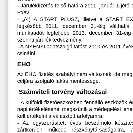
- Járulékfizetés felső határa 2011. január 1-jétő
Ft/év
- „(4) A START PLUSZ, illetve a START EXT
legkésőbb 2011. december 31-éig válthatja
munkaadót legfeljebb 2013. december 31-éig 
szerinti járulékkedvezmény.”
- A NYENYI adatszolgáltatást 2010 és 2011 éve
csinálni
EHO
Az EHO fizetés szabályi nem változnak, de megs
céljára szolgáló lakás mentessége.
Számviteli törvény változásai
- A külföldi fizetőeszközben fennálló eszközök é
napi értékelésénél megszűnik a mérlegelési leh
kell értékelni a választott árfolyamra.
- Az egyszerűsített éves beszámoló készítés
zártkörűen működő részvénytársaságokra, a 