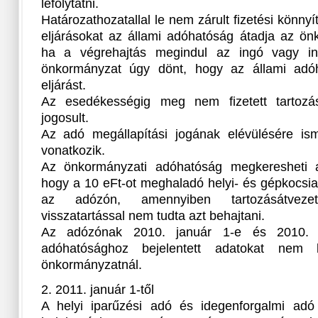
lefolytatni.
Határozathozatallal le nem zárult fizetési könnyí
eljárásokat az állami adóhatóság átadja az ön
ha a végrehajtás megindul az ingó vagy in
önkormányzat úgy dönt, hogy az állami adóh
eljárást.
Az esedékességig meg nem fizetett tartozá
jogosult.
Az adó megállapítási jogának elévülésére is
vonatkozik.
Az önkormányzati adóhatóság megkeresheti a
hogy a 10 eFt-ot meghaladó helyi- és gépkocsia
az adózón, amennyiben tartozásátvezet
visszatartással nem tudta azt behajtani.
Az adózónak 2010. január 1-e és 2010. j
adóhatósághoz bejelentett adatokat nem 
önkormányzatnál.
2. 2011. január 1-től
A helyi iparűzési adó és idegenforgalmi adó 