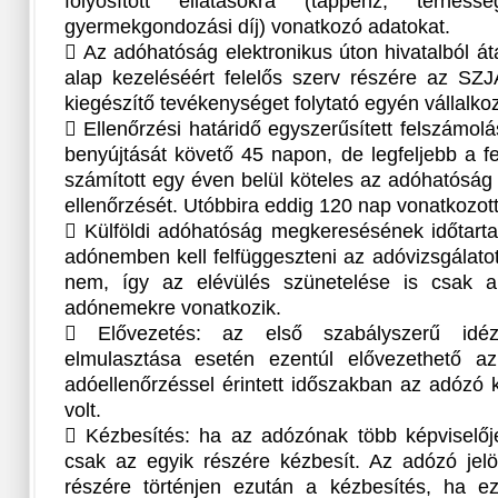
folyósított ellátásokra (táppénz, terhessé
gyermekgondozási díj) vonatkozó adatokat.
 Az adóhatóság elektronikus úton hivatalból áta
alap kezeléséért felelős szerv részére az SZJ
kiegészítő tevékenységet folytató egyén vállalkoz
 Ellenőrzési határidő egyszerűsített felszámolá
benyújtását követő 45 napon, de legfeljebb a f
számított egy éven belül köteles az adóhatóság
ellenőrzését. Utóbbira eddig 120 nap vonatkozott
 Külföldi adóhatóság megkeresésének időtartam
adónemben kell felfüggeszteni az adóvizsgálato
nem, így az elévülés szünetelése is csak a 
adónemekre vonatkozik.
 Elővezetés: az első szabályszerű idéz
elmulasztása esetén ezentúl elővezethető a
adóellenőrzéssel érintett időszakban az adózó k
volt.
 Kézbesítés: ha az adózónak több képviselőj
csak az egyik részére kézbesít. Az adózó jelöl
részére történjen ezután a kézbesítés, ha e