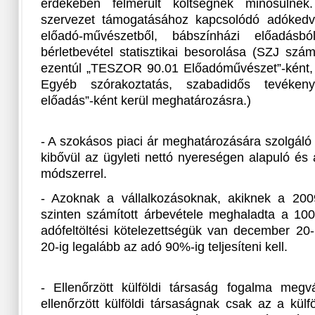
érdekében felmerült költségnek minősülnek
szervezet támogatásához kapcsolódó adókedv
előadó-művészetből, bábszínházi előadás
bérletbevétel statisztikai besorolása (SZJ szá
ezentúl „TESZOR 90.01 Előadóművészet”-ként,
Egyéb szórakoztatás, szabadidős tevéken
előadás”-ként kerül meghatározásra.)
- A szokásos piaci ár meghatározására szolgáló
kibővül az ügyleti nettó nyereségen alapuló é
módszerrel.
- Azoknak a vállalkozásoknak, akiknek a 20
szinten számított árbevétele meghaladta a 100 m
adófeltöltési kötelezettségük van december 20-
20-ig legalább az adó 90%-ig teljesíteni kell.
- Ellenőrzött külföldi társaság fogalma megvá
ellenőrzött külföldi társaságnak csak az a külf