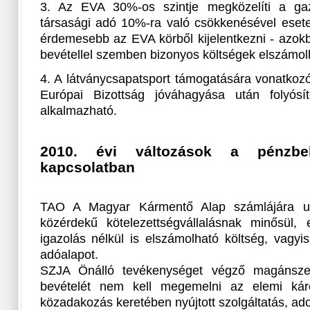
3. Az EVA 30%-os szintje megközelíti a ga
társasági adó 10%-ra való csökkenésével esete
érdemesebb az EVA körből kijelentkezni - azok
bevétellel szemben bizonyos költségek elszámol
4. A látványcsapatsport támogatására vonatko
Európai Bizottság jóváhagyása után folyósít
alkalmazható.
2010. évi változások a pénzbel
kapcsolatban
TAO A Magyar Kármentő Alap számlájára uta
közérdekű kötelezettségvállalásnak minősül, 
igazolás nélkül is elszámolható költség, vagyi
adóalapot.
SZJA Önálló tevékenységet végző magánszem
bevételét nem kell megemelni az elemi káro
közadakozás keretében nyújtott szolgáltatás, adot