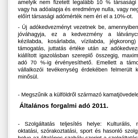
amelyik nem fizetett legalább 10 % társasági
vagy ha adóalapja és eredménye nulla, vagy neg
előírt társasági adómérték nem éri el a 10%-ot.
- Új adókedvezményt vezetnek be, amennyiben 
jóváhagyja, ez a kedvezmény a látványcsa
kézilabda, kosárlabda, vízilabda, jégkorong
támogatás, juttatás értéke után az adókedvez
kiállított igazolásban szereplő összegig, max
adó 70 %-ig érvényesíthető. Emellett a támo
vállalkozói tevékenység érdekében felmerült k
minősül.
- Megszűnik a külföldről származó kamatjövede
Általános forgalmi adó 2011.
- Szolgáltatás teljesítés helye: Kulturális,
oktatási, szórakoztatási, sport és hasonló szolgá