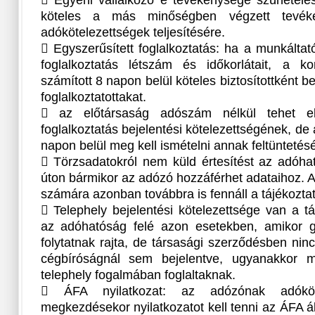
 Egyéni vállalkozó e tevékenysége szünetelés
köteles a más minőségben végzett tevéke
adókötelezettségek teljesítésére.
 Egyszerűsített foglalkoztatás: ha a munkáltató
foglalkoztatás létszám és időkorlátait, a kor
számított 8 napon belül köteles biztosítottként be
foglalkoztatottakat.
 az előtársaság adószám nélkül tehet ele
foglalkoztatás bejelentési kötelezettségének, d
napon belül meg kell ismételni annak feltüntetésé
 Törzsadatokról nem küld értesítést az adóhat
úton bármikor az adózó hozzáférhet adataihoz. 
számára azonban továbbra is fennáll a tájékoztat
 Telephely bejelentési kötelezettsége van a t
az adóhatóság felé azon esetekben, amikor g
folytatnak rajta, de társasági szerződésben n
cégbíróságnál sem bejelentve, ugyanakkor m
telephely fogalmában foglaltaknak.
 ÁFA nyilatkozat: az adózónak adóköt
megkezdésekor nyilatkozatot kell tenni az ÁFA ál