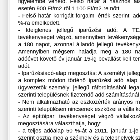
figyelembe vehető. Felső határ a hasznos alap
esetén 900 Ft/m2-ről 1.100 Ft/m2-re nőtt.
- Felső határ korrigált forgalmi érték szerinti 
%-ra emelkedett.
- Ideiglenes jellegű iparűzési adó: A TEÁ
tevékenységet végző, amennyiben tevékenység
a 180 napot, azonnal állandó jellegű tevékeny
Amennyiben mégsem haladja meg a 180 nap
adóévet követő év január 15-ig bevallást kell tenn
adót.
- Iparűzésiadó-alap megosztás: A személyi jelleg
a komplex módon történő iparűzési adó alap 
ügyvezetők személyi jellegű ráfordításából leg
szerinti településnek fizetendő adó számításánál 
- Nem alkalmazható az eszközérték arányos m
szerinti településen nincsenek eszközei a vállal
- Az építőipari tevékenységet végző vállalkoz
megosztására választhatja, hogy:
- a teljes adóalap 50 %-át a 2011. január 1-je
szerint osztja meg a székhely és a telephelyek sz