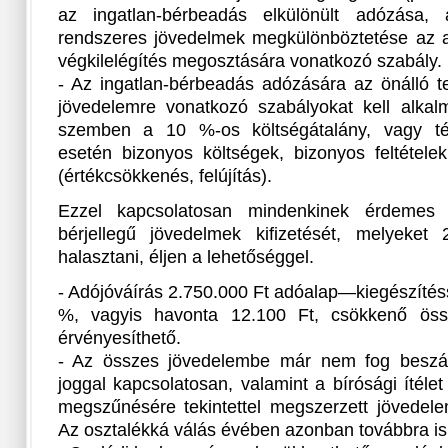
az ingatlan-bérbeadás elkülönült adózása
rendszeres jövedelmek megkülönböztetése az ad
végkilelégítés megosztására vonatkozó szabály.
- Az ingatlan-bérbeadás adózására az önálló 
jövedelemre vonatkozó szabályokat kell alkalm
szemben a 10 %-os költségátalány, vagy tét
esetén bizonyos költségek, bizonyos feltétele
(értékcsökkenés, felújítás).
Ezzel kapcsolatosan mindenkinek érdemes 
bérjellegű jövedelmek kifizetését, melyeket
halasztani, éljen a lehetőséggel.
- Adójóváírás 2.750.000 Ft adóalap—kiegészítés
%, vagyis havonta 12.100 Ft, csökkenő öss
érvényesíthető.
- Az összes jövedelembe már nem fog beszám
joggal kapcsolatosan, valamint a bírósági ítél
megszűnésére tekintettel megszerzett jövedele
Az osztalékká válás évében azonban továbbra is