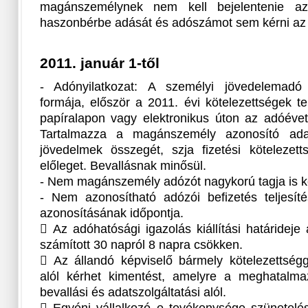
magánszemélynek nem kell bejelentenie az
haszonbérbe adását és adószámot sem kérni az 
2011. január 1-től
- Adónyilatkozat: A személyi jövedelemadó b
formája, először a 2011. évi kötelezettségek te
papíralapon vagy elektronikus úton az adóévet
Tartalmazza a magánszemély azonosító adat
jövedelmek összegét, szja fizetési kötelezett
előleget. Bevallásnak minősül.
- Nem magánszemély adózót nagykorú tagja is k
- Nem azonosítható adózói befizetés teljesíté
azonosításának időpontja.
 Az adóhatósági igazolás kiállítási határidej
számított 30 napról 8 napra csökken.
 Az állandó képviselő bármely kötelezettségg
alól kérhet kimentést, amelyre a meghatalm
bevallási és adatszolgáltatási alól.