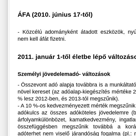
ÁFA (2010. június 17-től)
- Közcélú adományként átadott eszközök, nyújt
nem kell áfát fizetni.
2011. január 1-től életbe lépő változás
Személyi jövedelemadó- változások
- Összevont adó alapja továbbra is a munkáltató á
növel kereset (az adóalap-kiegészítés mértéke
% lesz 2012-ben, és 2013-tól megszűnik).
- A 10 %-os kedvezményezett mérték megszűnik
adókulcs az összes adóköteles jövedelemre (bé
árfolyamkülönbözet, kamatkedvezmény, ingatlan
összefüggésben megszűnik továbbá a korá
adóterhet nem viselő járandóság fogalma (pl.: 