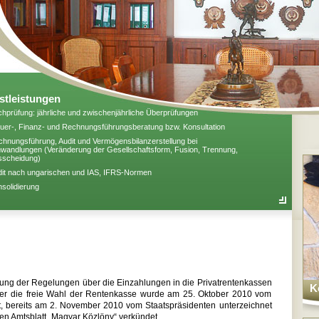
stleistungen
hprüfung: jährliche und zwischenjährliche Überprüfungen
uer-, Finanz- und Rechnungsführungsberatung bzw. Konsultation
hnungsführung, Audit und Vermögensbilanzerstellung bei
andlungen (Veränderung der Gesellschaftsform, Fusion, Trennung,
sscheidung)
it nach ungarischen und IAS, IFRS-Normen
solidierung
ung der Regelungen über die Einzahlungen in die Privatrentenkassen
K
er die freie Wahl der Rentenkasse wurde am 25. Oktober 2010 vom
, bereits am 2. November 2010 vom Staatspräsidenten unterzeichnet
n Amtsblatt „Magyar Közlöny“ verkündet.