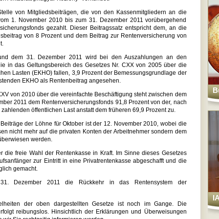
elle von Mitgliedsbeiträgen, die von den Kassenmitgliedern an die
, vom 1. November 2010 bis zum 31. Dezember 2011 vorübergehend
icherungsfonds gezahlt. Dieser Beitragssatz entspricht dem, an die
edsbeitrag von 8 Prozent und dem Beitrag zur Rentenversicherung von
t.
nd dem 31. Dezember 2011 wird bei den Auszahlungen an den
 die in das Geltungsbereich des Gesetzes Nr. CXX von 2005 über die
lichen Lasten (EKHO) fallen, 3,9 Prozent der Bemessungsgrundlage der
astenden EKHO als Rentenbeitrag angesehen.
B
V von 2010 über die vereinfachte Beschäftigung steht zwischen dem
ber 2011 dem Rentenversicherungsfonds 91,8 Prozent von der, nach
 zahlenden öffentlichen Last anstatt dem früheren 69,9 Prozent zu.
 Beiträge der Löhne für Oktober ist der 12. November 2010, wobei die
ssen nicht mehr auf die privaten Konten der Arbeitnehmer sondern dem
überwiesen werden.
ber die freie Wahl der Rentenkasse in Kraft. Im Sinne dieses Gesetzes
rufsanfänger zur Eintritt in eine Privatrentenkasse abgeschafft und die
glich gemacht.
 31. Dezember 2011 die Rückkehr in das Rentensystem der
I
elheiten der oben dargestellten Gesetze ist noch im Gange. Die
folgt reibungslos. Hinsichtlich der Erklärungen und Überweisungen