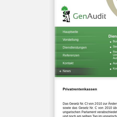
Hauptseite
Dien
Vorstellung
Buc
Ste
Dienstleistungen
Rec
Umw
Referenzen
Au
Kontakt
Aud
Kon
News
Privatrentenkassen
Das Gesetz Nr. CI von 2010 zur Änder
sowie das Gesetz Nr. C von 2010 üb
ungarischen Parlament verabschiedet
und noch am selben Tag im ungarische