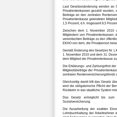
Laut Gesetzesänderung werden an St
Privatrentenkassen gezahlt wurden
Beiträge an den zentralen Rentenvers
Privatrentenkasse geleisteten Mitgli
1,5 Prozent, d.h. insgesamt 9,5 Prozen
Zwischen dem 1. November 2010 u
Mitgliedern von Privatrentenkassen,
vereinfachten Beiträge zu den öffent
EKHO von dem, die Privatperson bel
Gemäß Änderung des Gesetzes Nr. LXX
1. November 2010 und dem 31. Dezem
dem Mitglied der Privatrentenkasse zu
Die Erklärungs- und Zahlungsfrist der
Mitgliedsbeiträge der Privatrentenka
zentralen Rentenversicherungsfonds 
Gleichzeitig damit tritt das Gesetz ü
wird die obligatorische Pflicht der Be
Rückkehr in das staatliche System mö
Das Gesetz ermöglicht bis zum
Sozialversicherung.
Die Ausarbeitung der exakten Einz
Lohnbuchhaltung der Arbeitnehmer er